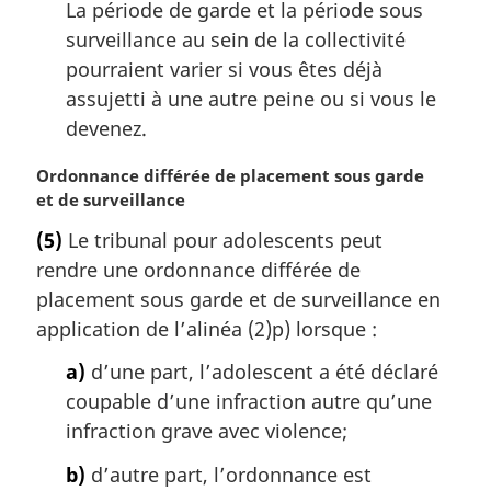
La période de garde et la période sous
surveillance au sein de la collectivité
pourraient varier si vous êtes déjà
assujetti à une autre peine ou si vous le
devenez.
N
Ordonnance différée de placement sous garde
o
et de surveillance
t
(5)
Le tribunal pour adolescents peut
e
rendre une ordonnance différée de
m
a
placement sous garde et de surveillance en
r
application de l’alinéa (2)p) lorsque :
g
i
a)
d’une part, l’adolescent a été déclaré
n
coupable d’une infraction autre qu’une
a
infraction grave avec violence;
l
e
b)
d’autre part, l’ordonnance est
: