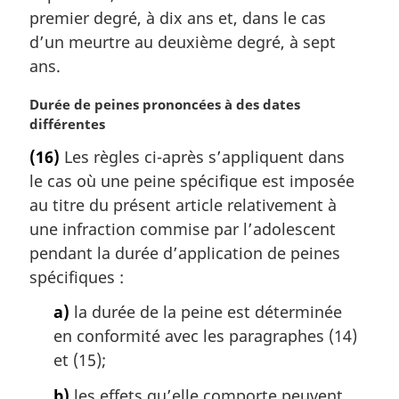
premier degré, à dix ans et, dans le cas
d’un meurtre au deuxième degré, à sept
ans.
N
Durée de peines prononcées à des dates
o
différentes
t
(16)
Les règles ci-après s’appliquent dans
e
le cas où une peine spécifique est imposée
m
a
au titre du présent article relativement à
r
une infraction commise par l’adolescent
g
pendant la durée d’application de peines
i
spécifiques :
n
a
a)
la durée de la peine est déterminée
l
en conformité avec les paragraphes (14)
e
et (15);
:
b)
les effets qu’elle comporte peuvent