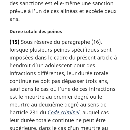
l
des sanctions est elle-même une sanction
e
prévue à l’un de ces alinéas et excède deux
:
ans.
N
Durée totale des peines
o
(15)
Sous réserve du paragraphe (16),
t
lorsque plusieurs peines spécifiques sont
e
m
imposées dans le cadre du présent article à
a
l’endroit d’un adolescent pour des
r
infractions différentes, leur durée totale
g
continue ne doit pas dépasser trois ans,
i
sauf dans le cas où l’une de ces infractions
n
a
est le meurtre au premier degré ou le
l
meurtre au deuxième degré au sens de
e
l’article 231 du
Code criminel
, auquel cas
:
leur durée totale continue ne peut être
supérieure, dans le cas d’un meurtre au