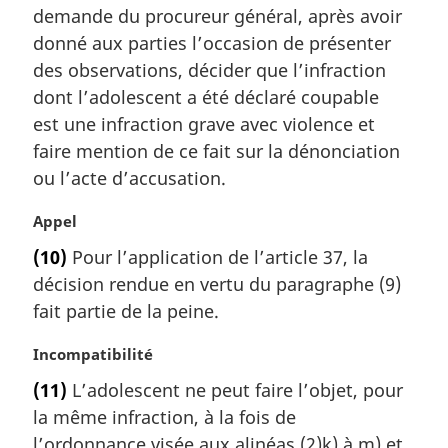
l
demande du procureur général, après avoir
e
e
m
donné aux parties l’occasion de présenter
:
a
des observations, décider que l’infraction
r
dont l’adolescent a été déclaré coupable
g
est une infraction grave avec violence et
i
faire mention de ce fait sur la dénonciation
n
a
ou l’acte d’accusation.
l
e
N
Appel
:
o
(10)
Pour l’application de l’article 37, la
t
décision rendue en vertu du paragraphe (9)
e
m
fait partie de la peine.
a
r
N
Incompatibilité
g
o
(11)
L’adolescent ne peut faire l’objet, pour
i
t
la même infraction, à la fois de
n
e
a
m
l’ordonnance visée aux alinéas (2)k) à m) et