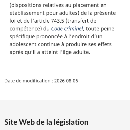
(dispositions relatives au placement en
e
m
établissement pour adultes) de la présente
a
loi et de l’article 743.5 (transfert de
r
compétence) du
Code criminel
, toute peine
g
spécifique prononcée à l’endroit d’un
i
adolescent continue à produire ses effets
n
a
après qu’il a atteint l’âge adulte.
l
e
:
D
Date de modification :
2026-08-06
é
t
a
Site Web de la législation
i