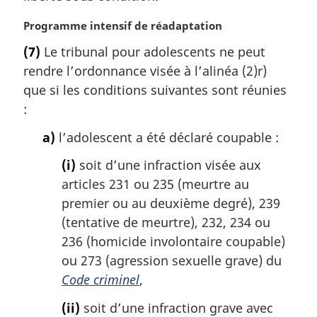
:
N
Programme intensif de réadaptation
o
(7)
Le tribunal pour adolescents ne peut
t
rendre l’ordonnance visée à l’alinéa (2)r)
e
m
que si les conditions suivantes sont réunies
a
:
r
g
a)
l’adolescent a été déclaré coupable :
i
(i)
soit d’une infraction visée aux
n
a
articles 231 ou 235 (meurtre au
l
premier ou au deuxième degré), 239
e
(tentative de meurtre), 232, 234 ou
:
236 (homicide involontaire coupable)
ou 273 (agression sexuelle grave) du
Code criminel
,
(ii)
soit d’une infraction grave avec