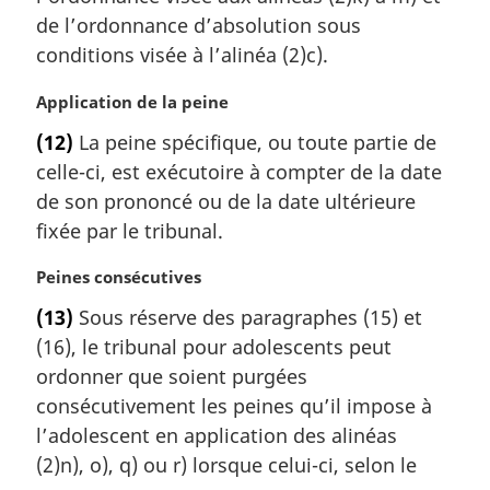
l
a
de l’ordonnance d’absolution sous
e
r
conditions visée à l’alinéa (2)c).
:
g
i
N
Application de la peine
n
o
a
(12)
La peine spécifique, ou toute partie de
t
l
celle-ci, est exécutoire à compter de la date
e
e
m
de son prononcé ou de la date ultérieure
:
a
fixée par le tribunal.
r
g
N
Peines consécutives
i
o
(13)
Sous réserve des paragraphes (15) et
n
t
a
(16), le tribunal pour adolescents peut
e
l
m
ordonner que soient purgées
e
a
consécutivement les peines qu’il impose à
:
r
l’adolescent en application des alinéas
g
(2)n), o), q) ou r) lorsque celui-ci, selon le
i