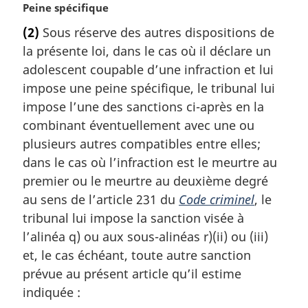
N
Peine spécifique
o
(2)
Sous réserve des autres dispositions de
t
la présente loi, dans le cas où il déclare un
e
m
adolescent coupable d’une infraction et lui
a
impose une peine spécifique, le tribunal lui
r
impose l’une des sanctions ci-après en la
g
combinant éventuellement avec une ou
i
plusieurs autres compatibles entre elles;
n
a
dans le cas où l’infraction est le meurtre au
l
premier ou le meurtre au deuxième degré
e
au sens de l’article 231 du
Code criminel
, le
:
tribunal lui impose la sanction visée à
l’alinéa q) ou aux sous-alinéas r)(ii) ou (iii)
et, le cas échéant, toute autre sanction
prévue au présent article qu’il estime
indiquée :