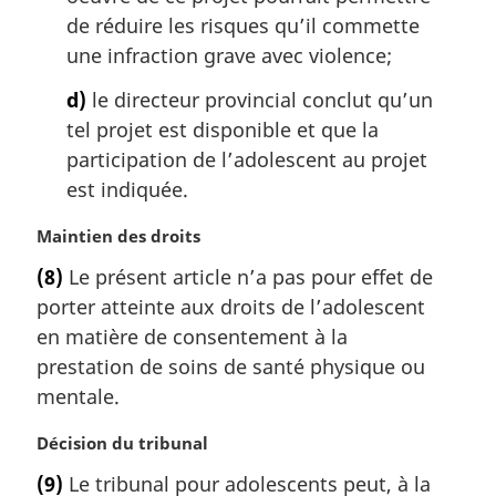
de réduire les risques qu’il commette
une infraction grave avec violence;
d)
le directeur provincial conclut qu’un
tel projet est disponible et que la
participation de l’adolescent au projet
est indiquée.
N
Maintien des droits
o
(8)
Le présent article n’a pas pour effet de
t
porter atteinte aux droits de l’adolescent
e
m
en matière de consentement à la
a
prestation de soins de santé physique ou
r
mentale.
g
i
N
Décision du tribunal
n
o
a
(9)
Le tribunal pour adolescents peut, à la
t