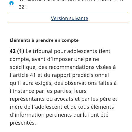
22 :
Version suivante
de
l'article
N
Éléments à prendre en compte
o
42
(1)
Le tribunal pour adolescents tient
t
compte, avant d’imposer une peine
e
m
spécifique, des recommandations visées à
a
l’article 41 et du rapport prédécisionnel
r
qu’il aura exigés, des observations faites à
g
l’instance par les parties, leurs
i
représentants ou avocats et par les père et
n
a
mère de l’adolescent et de tous éléments
l
d’information pertinents qui lui ont été
e
présentés.
: