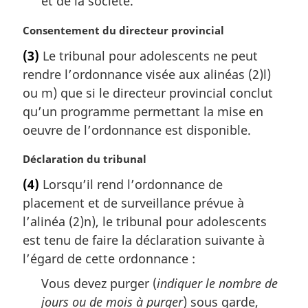
et de la société.
N
Consentement du directeur provincial
o
(3)
Le tribunal pour adolescents ne peut
t
rendre l’ordonnance visée aux alinéas (2)l)
e
m
ou m) que si le directeur provincial conclut
a
qu’un programme permettant la mise en
r
oeuvre de l’ordonnance est disponible.
g
i
N
Déclaration du tribunal
n
o
a
(4)
Lorsqu’il rend l’ordonnance de
t
l
placement et de surveillance prévue à
e
e
m
l’alinéa (2)n), le tribunal pour adolescents
:
a
est tenu de faire la déclaration suivante à
r
l’égard de cette ordonnance :
g
i
Vous devez purger (
indiquer le nombre de
n
jours ou de mois à purger
) sous garde,