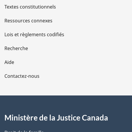
l
Textes constitutionnels
s
Ressources connexes
d
Lois et règlements codifiés
e
Recherche
l
Aide
a
Contactez-nous
p
a
g
Ministère de la Justice Canada
e