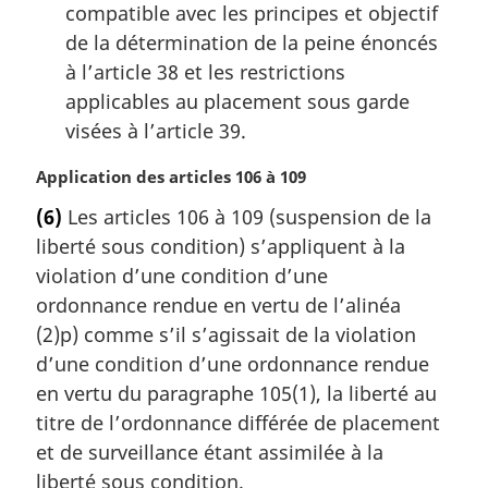
compatible avec les principes et objectif
de la détermination de la peine énoncés
à l’article 38 et les restrictions
applicables au placement sous garde
visées à l’article 39.
N
Application des articles 106 à 109
o
(6)
Les articles 106 à 109 (suspension de la
t
liberté sous condition) s’appliquent à la
e
m
violation d’une condition d’une
a
ordonnance rendue en vertu de l’alinéa
r
(2)p) comme s’il s’agissait de la violation
g
d’une condition d’une ordonnance rendue
i
en vertu du paragraphe 105(1), la liberté au
n
a
titre de l’ordonnance différée de placement
l
et de surveillance étant assimilée à la
e
liberté sous condition.