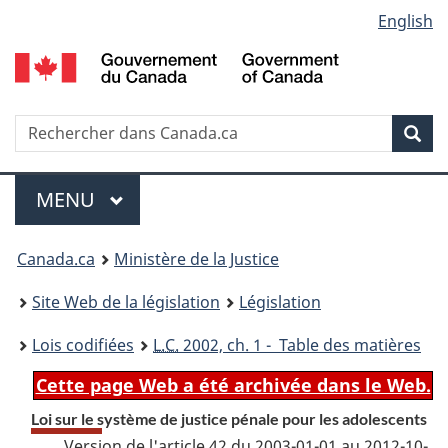
Language
English
Passer
Passer
Passer
au
à
à
selection
contenu
«
la
principal
À
version
propos
HTML
Recherche
R
Rec
de
simplifiée
d
ce
C
Menu
site
MENU
PRINCIPAL
You
Canada.ca
Ministère de la Justice
are
Site Web de la législation
Législation
here:
Lois codifiées
L.C.
2002, ch. 1 - Table des matières
Cette page Web a été archivée dans le Web.
Loi sur le système de justice pénale pour les adolescents
Version de l'article 42 du 2003-01-01 au 2012-10-