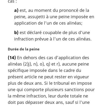
cas :
n
a
a)
est, au moment du prononcé de la
l
peine, assujetti à une peine imposée en
e
:
application de l’un de ces alinéas;
b)
est déclaré coupable de plus d’une
infraction prévue à l’un de ces alinéas.
N
Durée de la peine
o
(14)
En dehors des cas d’application des
t
alinéas (2)j), n), o), q) et r), aucune peine
e
m
spécifique imposée dans le cadre du
a
présent article ne peut rester en vigueur
r
plus de deux ans. Si le tribunal en impose
g
une qui comporte plusieurs sanctions pour
i
la même infraction, leur durée totale ne
n
a
doit pas dépasser deux ans, sauf si l’une