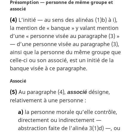
N
Présomption — personne de même groupe et
o
associé
t
(4)
L’initié — au sens des alinéas (1)b) à i),
e
la mention de « banque » y valant mention
m
a
d’une « personne visée au paragraphe (3) »
r
— d’une personne visée au paragraphe (3),
g
ainsi que la personne du même groupe que
i
celle-ci ou son associé, est un initié de la
n
banque visée à ce paragraphe.
a
l
N
Associé
e
o
:
(5)
Au paragraphe (4),
désigne,
associé
t
relativement à une personne :
e
m
a)
la personne morale qu’elle contrôle,
a
directement ou indirectement —
r
g
abstraction faite de l’alinéa 3(1)d) —, ou
i