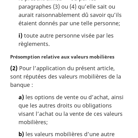
paragraphes (3) ou (4) qu’elle sait ou
aurait raisonnablement dû savoir qu’ils
étaient donnés par une telle personne;
i)
toute autre personne visée par les
règlements.
N
Présomption relative aux valeurs mobilières
o
(2)
Pour l’application du présent article,
t
sont réputées des valeurs mobilières de la
e
m
banque :
a
a)
les options de vente ou d’achat, ainsi
r
g
que les autres droits ou obligations
i
visant l’achat ou la vente de ces valeurs
n
mobilières;
a
l
b)
les valeurs mobilières d’une autre