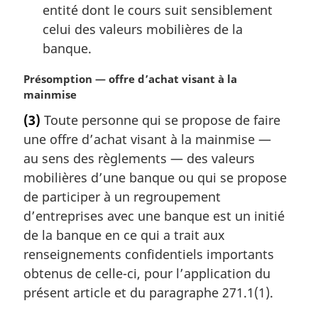
e
entité dont le cours suit sensiblement
:
celui des valeurs mobilières de la
banque.
N
Présomption — offre d’achat visant à la
o
mainmise
t
(3)
Toute personne qui se propose de faire
e
une offre d’achat visant à la mainmise —
m
a
au sens des règlements — des valeurs
r
mobilières d’une banque ou qui se propose
g
de participer à un regroupement
i
d’entreprises avec une banque est un initié
n
de la banque en ce qui a trait aux
a
l
renseignements confidentiels importants
e
obtenus de celle-ci, pour l’application du
:
présent article et du paragraphe 271.1(1).