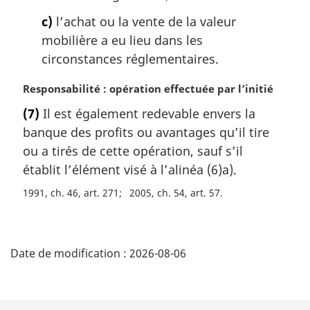
c)
l’achat ou la vente de la valeur
mobilière a eu lieu dans les
circonstances réglementaires.
N
Responsabilité : opération effectuée par l’initié
o
(7)
Il est également redevable envers la
t
banque des profits ou avantages qu’il tire
e
m
ou a tirés de cette opération, sauf s’il
a
établit l’élément visé à l’alinéa (6)a).
r
1991, ch. 46, art. 271
2005, ch. 54, art. 57
g
i
n
D
a
Date de modification :
2026-08-06
l
é
e
:
t