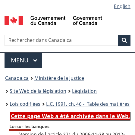
Language
English
Passer
Passer
Passer
au
à
à
selection
contenu
«
la
principal
À
version
propos
HTML
Recherche
R
Rec
de
simplifiée
d
ce
C
Menu
site
MENU
PRINCIPAL
You
Canada.ca
Ministère de la Justice
are
Site Web de la législation
Législation
here:
Lois codifiées
L.C.
1991, ch. 46 - Table des matières
Cette page Web a été archivée dans le Web.
Loi sur les banques
Version de l'article 271 du 2006-11-28 au 2012-