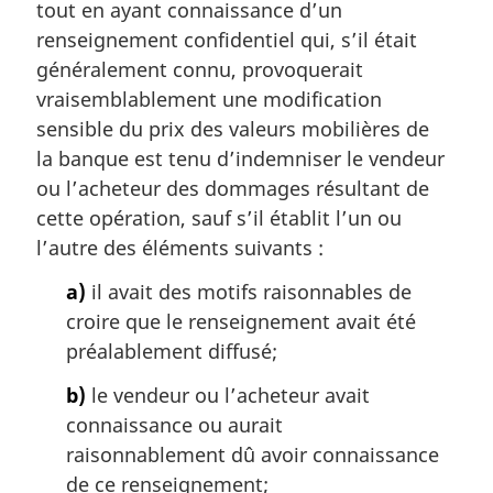
m
tout en ayant connaissance d’un
a
renseignement confidentiel qui, s’il était
r
généralement connu, provoquerait
g
vraisemblablement une modification
i
sensible du prix des valeurs mobilières de
n
a
la banque est tenu d’indemniser le vendeur
l
ou l’acheteur des dommages résultant de
e
cette opération, sauf s’il établit l’un ou
:
l’autre des éléments suivants :
a)
il avait des motifs raisonnables de
croire que le renseignement avait été
préalablement diffusé;
b)
le vendeur ou l’acheteur avait
connaissance ou aurait
raisonnablement dû avoir connaissance
de ce renseignement;