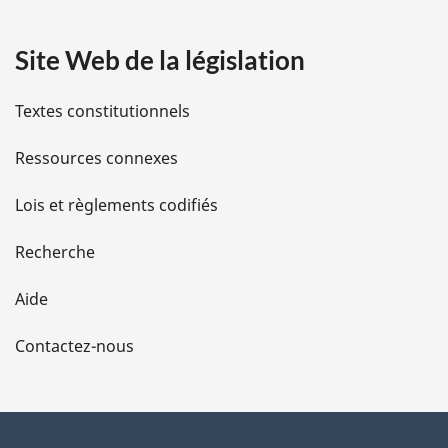
a
Site Web de la législation
i
l
Textes constitutionnels
s
Ressources connexes
d
Lois et règlements codifiés
e
Recherche
l
Aide
a
Contactez-nous
p
a