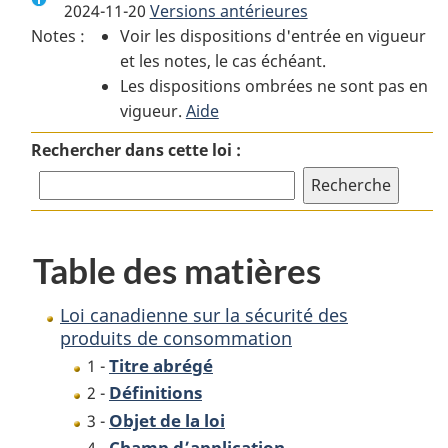
2024-11-20
Versions antérieures
:
Loi
:
Notes :
Voir les dispositions d'entrée en vigueur
Loi
canadienne
Loi
et les notes, le cas échéant.
canadienne
sur
canadienne
Les dispositions ombrées ne sont pas en
sur
la
sur
vigueur.
la
Aide
sécurité
la
sécurité
des
sécurité
Rechercher dans cette loi :
des
produits
des
produits
de
produits
de
consommation
de
consommation
consommation
Table des matières
Loi canadienne sur la sécurité des
produits de consommation
Titre abrégé
1 -
Définitions
2 -
Objet de la loi
3 -
Champ d’application