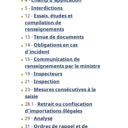
4 -
Interdictions
5 -
Essais, études et
12 -
compilation de
renseignements
Tenue de documents
13 -
Obligations en cas
14 -
d’incident
Communication de
15 -
renseignements par le ministre
Inspecteurs
19 -
Inspection
21 -
Mesures consécutives à la
23 -
saisie
Retrait ou confiscation
28.1 -
d’importations illégales
Analyse
29 -
Ordres de rappel et de
31 -