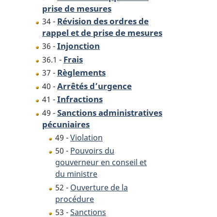
prise de mesures
Révision des ordres de
34 -
rappel et de prise de mesures
Injonction
36 -
Frais
36.1 -
Règlements
37 -
Arrêtés d’urgence
40 -
Infractions
41 -
Sanctions administratives
49 -
pécuniaires
49 -
Violation
50 -
Pouvoirs du
gouverneur en conseil et
du ministre
52 -
Ouverture de la
procédure
53 -
Sanctions