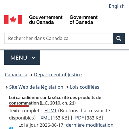
Language
English
Passer
Passer
Passer
au
à
à
selection
contenu
«
la
principal
À
version
propos
HTML
Recherche
R
Rec
de
simplifiée
d
ce
C
Menu
site
MENU
PRINCIPAL
You
Canada.ca
Department of Justice
are
Site Web de la législation
Lois codifiées
here:
Loi canadienne sur la sécurité des produits de
consommation (
L.C.
2010, ch. 21)
Texte complet :
HTML
Texte
(Boutons d’accessibilité
disponibles) |
XML
Texte
[153 KB]
complet
|
PDF
Texte
[383 KB]
Loi à jour 2026-06-17;
complet
:
dernière modification
complet