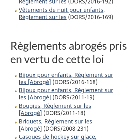
Règlement sur les
(DORS/2016-192)
Vêtements de nuit pour enfants,
Règlement sur les
(DORS/2016-169)
Règlements abrogés pris
en vertu de cette loi
Bijoux pour enfants, Règlement sur
les [Abrogé]
(DORS/2016-168)
Bijoux pour enfants, Règlement sur
les [Abrogé]
(DORS/2011-19)
Bougies, Règlement sur les
[Abrogé]
(DORS/2011-18)
Briquets, Règlement sur les
[Abrogé]
(DORS/2008-231)
Casques de hockey sur glace,