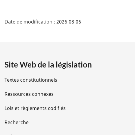
D
Date de modification :
2026-08-06
é
t
a
Site Web de la législation
i
l
Textes constitutionnels
s
Ressources connexes
d
Lois et règlements codifiés
e
Recherche
l