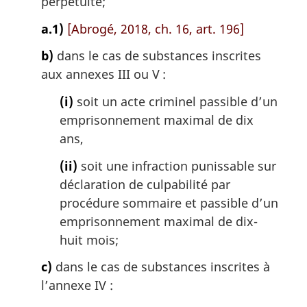
perpétuité;
n
a
a.1)
[Abrogé, 2018, ch. 16, art. 196]
l
b)
dans le cas de substances inscrites
e
:
aux annexes III ou V :
(i)
soit un acte criminel passible d’un
emprisonnement maximal de dix
ans,
(ii)
soit une infraction punissable sur
déclaration de culpabilité par
procédure sommaire et passible d’un
emprisonnement maximal de dix-
huit mois;
c)
dans le cas de substances inscrites à
l’annexe IV :