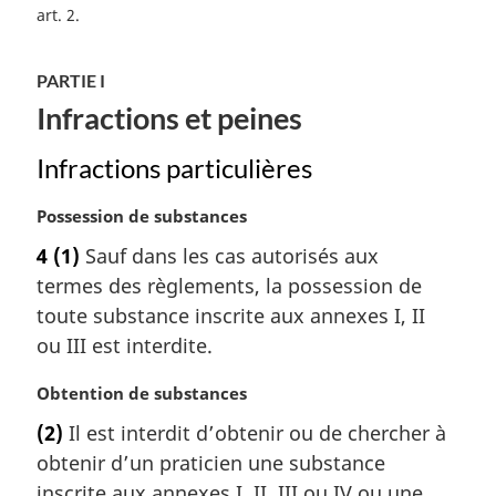
:
art. 2
PARTIE I
Infractions et peines
Infractions particulières
N
Possession de substances
o
4
(1)
Sauf dans les cas autorisés aux
t
termes des règlements, la possession de
e
m
toute substance inscrite aux annexes I, II
a
ou III est interdite.
r
g
N
Obtention de substances
i
o
(2)
Il est interdit d’obtenir ou de chercher à
n
t
a
obtenir d’un praticien une substance
e
l
m
inscrite aux annexes I, II, III ou IV ou une