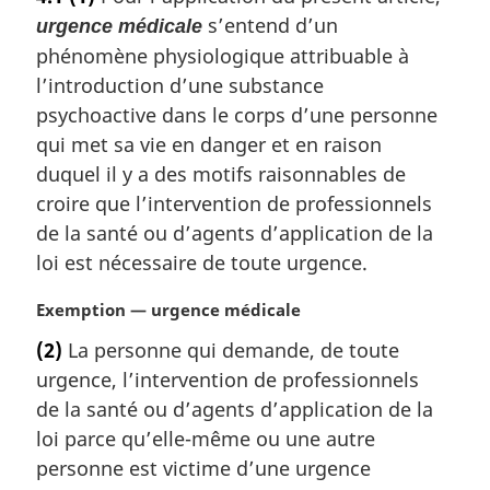
t
s’entend d’un
urgence médicale
e
m
phénomène physiologique attribuable à
a
l’introduction d’une substance
r
psychoactive dans le corps d’une personne
g
qui met sa vie en danger et en raison
i
n
duquel il y a des motifs raisonnables de
a
croire que l’intervention de professionnels
l
de la santé ou d’agents d’application de la
e
loi est nécessaire de toute urgence.
:
N
Exemption — urgence médicale
o
(2)
La personne qui demande, de toute
t
urgence, l’intervention de professionnels
e
m
de la santé ou d’agents d’application de la
a
loi parce qu’elle-même ou une autre
r
personne est victime d’une urgence
g