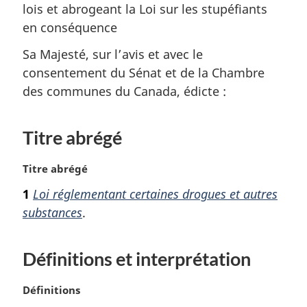
lois et abrogeant la Loi sur les stupéfiants
en conséquence
Sa Majesté, sur l’avis et avec le
consentement du Sénat et de la Chambre
des communes du Canada, édicte :
Titre abrégé
N
Titre abrégé
o
1
Loi réglementant certaines drogues et autres
t
substances
.
e
m
a
Définitions et interprétation
r
g
i
N
Définitions
n
o