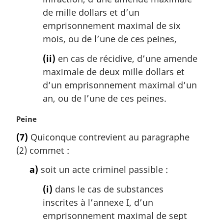
de mille dollars et d’un
emprisonnement maximal de six
mois, ou de l’une de ces peines,
(ii)
en cas de récidive, d’une amende
maximale de deux mille dollars et
d’un emprisonnement maximal d’un
an, ou de l’une de ces peines.
N
Peine
o
(7)
Quiconque contrevient au paragraphe
t
(2) commet :
e
m
a)
soit un acte criminel passible :
a
r
(i)
dans le cas de substances
g
inscrites à l’annexe I, d’un
i
emprisonnement maximal de sept
n