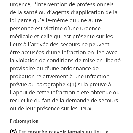
e
urgence, l’intervention de professionnels
e
:
m
de la santé ou d’agents d’application de la
a
loi parce qu’elle-même ou une autre
r
personne est victime d’une urgence
g
médicale et celle qui est présente sur les
i
lieux à l’arrivée des secours ne peuvent
n
a
être accusées d’une infraction en lien avec
l
la violation de conditions de mise en liberté
e
provisoire ou d’une ordonnance de
:
probation relativement à une infraction
prévue au paragraphe 4(1) si la preuve à
l’appui de cette infraction a été obtenue ou
recueillie du fait de la demande de secours
ou de leur présence sur les lieux.
N
Présomption
o
(5)
Est réputée n’avoir jamais eu lieu la