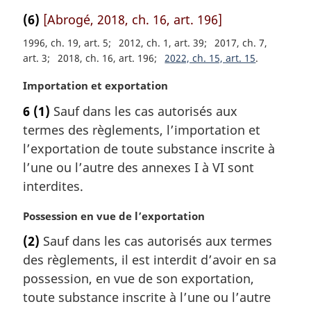
n
(6)
[Abrogé, 2018, ch. 16, art. 196]
a
l
1996, ch. 19, art. 5
2012, ch. 1, art. 39
2017, ch. 7,
e
art. 3
2018, ch. 16, art. 196
2022, ch. 15, art. 15
:
N
Importation et exportation
o
6
(1)
Sauf dans les cas autorisés aux
t
termes des règlements, l’importation et
e
m
l’exportation de toute substance inscrite à
a
l’une ou l’autre des annexes I à VI sont
r
interdites.
g
i
N
Possession en vue de l’exportation
n
o
a
(2)
Sauf dans les cas autorisés aux termes
t
l
des règlements, il est interdit d’avoir en sa
e
e
m
possession, en vue de son exportation,
:
a
toute substance inscrite à l’une ou l’autre
r