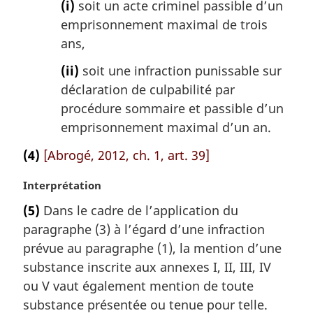
(i)
soit un acte criminel passible d’un
emprisonnement maximal de trois
ans,
(ii)
soit une infraction punissable sur
déclaration de culpabilité par
procédure sommaire et passible d’un
emprisonnement maximal d’un an.
(4)
[Abrogé, 2012, ch. 1, art. 39]
N
Interprétation
o
(5)
Dans le cadre de l’application du
t
paragraphe (3) à l’égard d’une infraction
e
m
prévue au paragraphe (1), la mention d’une
a
substance inscrite aux annexes I, II, III, IV
r
ou V vaut également mention de toute
g
substance présentée ou tenue pour telle.
i