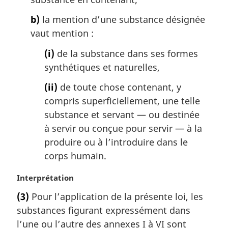
r
g
b)
la mention d’une substance désignée
i
vaut mention :
n
a
(i)
de la substance dans ses formes
l
synthétiques et naturelles,
e
:
(ii)
de toute chose contenant, y
compris superficiellement, une telle
substance et servant — ou destinée
à servir ou conçue pour servir — à la
produire ou à l’introduire dans le
corps humain.
N
Interprétation
o
(3)
Pour l’application de la présente loi, les
t
substances figurant expressément dans
e
m
l’une ou l’autre des annexes I à VI sont