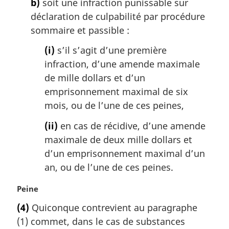
b)
soit une infraction punissable sur
n
a
déclaration de culpabilité par procédure
l
sommaire et passible :
e
:
(i)
s’il s’agit d’une première
infraction, d’une amende maximale
de mille dollars et d’un
emprisonnement maximal de six
mois, ou de l’une de ces peines,
(ii)
en cas de récidive, d’une amende
maximale de deux mille dollars et
d’un emprisonnement maximal d’un
an, ou de l’une de ces peines.
N
Peine
o
(4)
Quiconque contrevient au paragraphe
t
(1) commet, dans le cas de substances
e