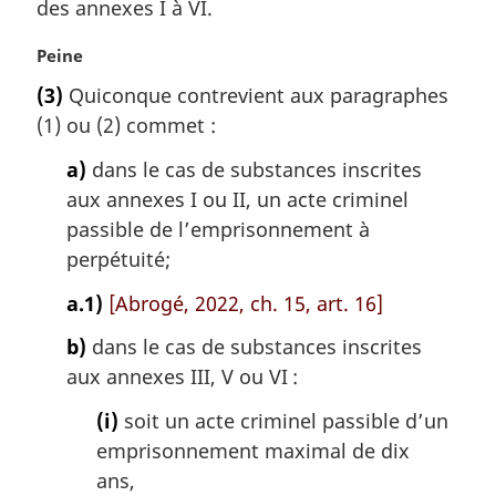
des annexes I à VI.
g
i
N
Peine
n
o
a
(3)
Quiconque contrevient aux paragraphes
t
l
(1) ou (2) commet :
e
e
m
:
a)
dans le cas de substances inscrites
a
aux annexes I ou II, un acte criminel
r
g
passible de l’emprisonnement à
i
perpétuité;
n
a
a.1)
[Abrogé, 2022, ch. 15, art. 16]
l
b)
dans le cas de substances inscrites
e
:
aux annexes III, V ou VI :
(i)
soit un acte criminel passible d’un
emprisonnement maximal de dix
ans,