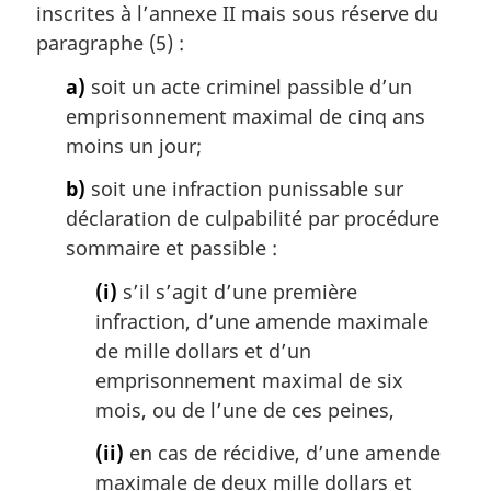
m
inscrites à l’annexe II mais sous réserve du
a
paragraphe (5) :
r
g
a)
soit un acte criminel passible d’un
i
emprisonnement maximal de cinq ans
n
moins un jour;
a
l
b)
soit une infraction punissable sur
e
déclaration de culpabilité par procédure
:
sommaire et passible :
(i)
s’il s’agit d’une première
infraction, d’une amende maximale
de mille dollars et d’un
emprisonnement maximal de six
mois, ou de l’une de ces peines,
(ii)
en cas de récidive, d’une amende
maximale de deux mille dollars et