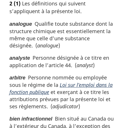
2
(1)
Les définitions qui suivent
a
t
s’appliquent à la présente loi.
l
e
e
m
Qualifie toute substance dont la
analogue
:
a
structure chimique est essentiellement la
r
g
même que celle d’une substance
i
désignée. (
analogue
)
n
a
Personne désignée à ce titre en
analyste
l
application de l’article 44. (
analyst
)
e
:
Personne nommée ou employée
arbitre
sous le régime de la
Loi sur l’emploi dans la
fonction publique
et exerçant à ce titre les
attributions prévues par la présente loi et
ses règlements. (
adjudicator
)
Bien situé au Canada ou
bien infractionnel
à l’extérieur du Canada, à l’exception des