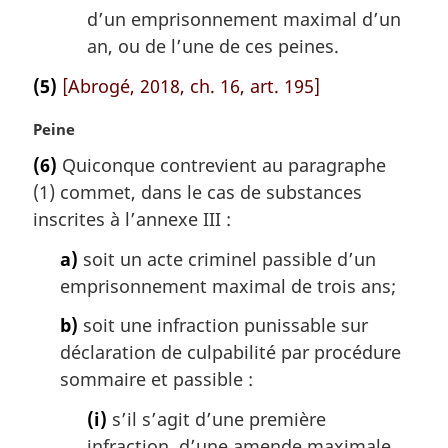
d’un emprisonnement maximal d’un
an, ou de l’une de ces peines.
(5)
[Abrogé, 2018, ch. 16, art. 195]
N
Peine
o
(6)
Quiconque contrevient au paragraphe
t
(1) commet, dans le cas de substances
e
m
inscrites à l’annexe III :
a
a)
soit un acte criminel passible d’un
r
g
emprisonnement maximal de trois ans;
i
b)
soit une infraction punissable sur
n
a
déclaration de culpabilité par procédure
l
sommaire et passible :
e
:
(i)
s’il s’agit d’une première
infraction, d’une amende maximale