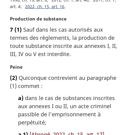
art. 4
2022, ch. 15, art. 16
N
Production de substance
o
7
(1)
Sauf dans les cas autorisés aux
t
termes des règlements, la production de
e
m
toute substance inscrite aux annexes I, II,
a
III, IV ou V est interdite.
r
g
N
Peine
i
o
(2)
Quiconque contrevient au paragraphe
n
t
a
(1) commet :
e
l
m
a)
dans le cas de substances inscrites
e
a
:
aux annexes I ou II, un acte criminel
r
g
passible de l’emprisonnement à
i
perpétuité;
n
a
a.1)
[Abrogé, 2022, ch. 15, art. 17]