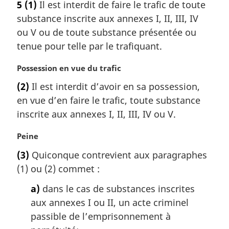
5
(1)
Il est interdit de faire le trafic de toute
t
substance inscrite aux annexes I, II, III, IV
e
m
ou V ou de toute substance présentée ou
a
tenue pour telle par le trafiquant.
r
g
N
Possession en vue du trafic
i
o
(2)
Il est interdit d’avoir en sa possession,
n
t
a
en vue d’en faire le trafic, toute substance
e
l
m
inscrite aux annexes I, II, III, IV ou V.
e
a
:
r
N
Peine
g
o
(3)
Quiconque contrevient aux paragraphes
i
t
(1) ou (2) commet :
n
e
a
m
a)
dans le cas de substances inscrites
l
a
aux annexes I ou II, un acte criminel
e
r
:
g
passible de l’emprisonnement à
i