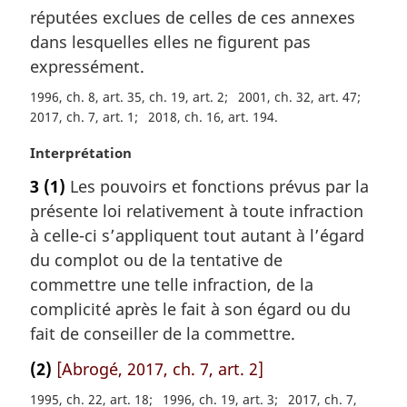
a
réputées exclues de celles de ces annexes
r
dans lesquelles elles ne figurent pas
g
expressément.
i
n
1996, ch. 8, art. 35, ch. 19, art. 2
2001, ch. 32, art. 47
a
2017, ch. 7, art. 1
2018, ch. 16, art. 194
l
e
N
Interprétation
:
o
3
(1)
Les pouvoirs et fonctions prévus par la
t
présente loi relativement à toute infraction
e
m
à celle-ci s’appliquent tout autant à l’égard
a
du complot ou de la tentative de
r
commettre une telle infraction, de la
g
complicité après le fait à son égard ou du
i
fait de conseiller de la commettre.
n
a
(2)
[Abrogé, 2017, ch. 7, art. 2]
l
e
1995, ch. 22, art. 18
1996, ch. 19, art. 3
2017, ch. 7,