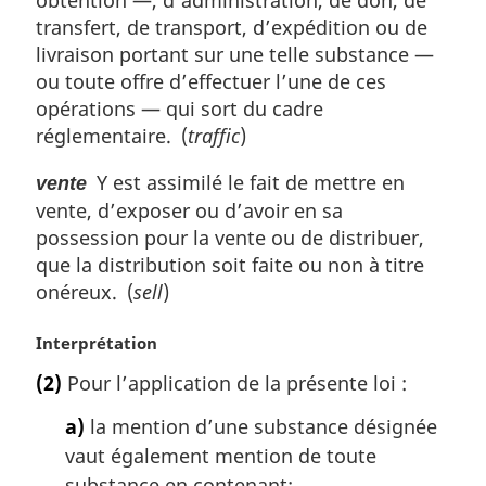
obtention —, d’administration, de don, de
transfert, de transport, d’expédition ou de
livraison portant sur une telle substance —
ou toute offre d’effectuer l’une de ces
opérations — qui sort du cadre
réglementaire. (
traffic
)
Y est assimilé le fait de mettre en
vente
vente, d’exposer ou d’avoir en sa
possession pour la vente ou de distribuer,
que la distribution soit faite ou non à titre
onéreux. (
sell
)
N
Interprétation
o
(2)
Pour l’application de la présente loi :
t
e
a)
la mention d’une substance désignée
m
vaut également mention de toute
a
substance en contenant;