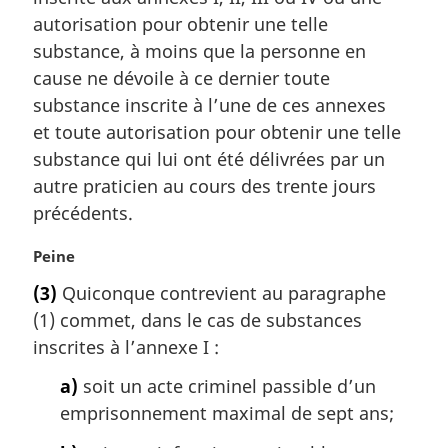
e
a
autorisation pour obtenir une telle
:
r
substance, à moins que la personne en
g
cause ne dévoile à ce dernier toute
i
substance inscrite à l’une de ces annexes
n
a
et toute autorisation pour obtenir une telle
l
substance qui lui ont été délivrées par un
e
autre praticien au cours des trente jours
:
précédents.
N
Peine
o
(3)
Quiconque contrevient au paragraphe
t
(1) commet, dans le cas de substances
e
m
inscrites à l’annexe I :
a
a)
soit un acte criminel passible d’un
r
g
emprisonnement maximal de sept ans;
i