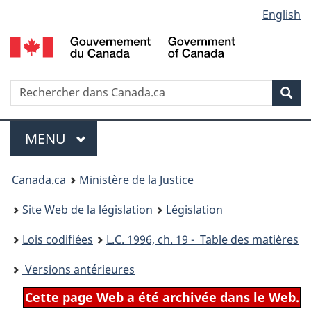
Language
English
Passer
Passer
Passer
au
à
à
selection
contenu
«
la
principal
À
version
propos
HTML
Recherche
R
Rec
de
simplifiée
d
ce
C
Menu
site
MENU
PRINCIPAL
You
Canada.ca
Ministère de la Justice
are
Site Web de la législation
Législation
here:
Lois codifiées
L.C.
1996, ch. 19 - Table des matières
Versions antérieures
Cette page Web a été archivée dans le Web.