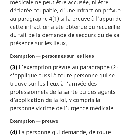
médicale ne peut être accusée, ni être
i
déclarée coupable, d’une infraction prévue
n
a
au paragraphe 4(1) si la preuve à l’appui de
l
cette infraction a été obtenue ou recueillie
e
du fait de la demande de secours ou de sa
:
présence sur les lieux.
N
Exemption — personnes sur les lieux
o
(3)
L’exemption prévue au paragraphe (2)
t
s’applique aussi à toute personne qui se
e
m
trouve sur les lieux à l’arrivée des
a
professionnels de la santé ou des agents
r
d’application de la loi, y compris la
g
personne victime de l’urgence médicale.
i
n
N
Exemption — preuve
a
o
l
(4)
La personne qui demande, de toute
t