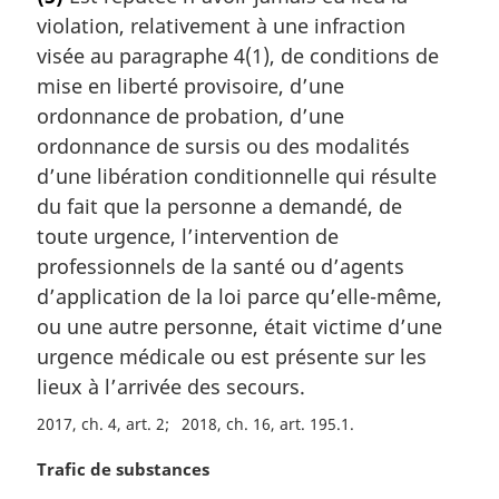
t
violation, relativement à une infraction
e
m
visée au paragraphe 4(1), de conditions de
a
mise en liberté provisoire, d’une
r
ordonnance de probation, d’une
g
ordonnance de sursis ou des modalités
i
d’une libération conditionnelle qui résulte
n
a
du fait que la personne a demandé, de
l
toute urgence, l’intervention de
e
professionnels de la santé ou d’agents
:
d’application de la loi parce qu’elle-même,
ou une autre personne, était victime d’une
urgence médicale ou est présente sur les
lieux à l’arrivée des secours.
2017, ch. 4, art. 2
2018, ch. 16, art. 195.1
N
Trafic de substances
o