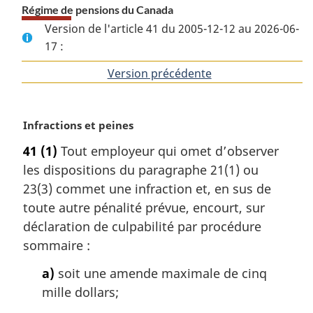
Régime de pensions du Canada
Version de l'article 41 du 2005-12-12 au 2026-06-
17 :
Version précédente
de
l'article
N
Infractions et peines
o
41
(1)
Tout employeur qui omet d’observer
t
les dispositions du paragraphe 21(1) ou
e
m
23(3) commet une infraction et, en sus de
a
toute autre pénalité prévue, encourt, sur
r
déclaration de culpabilité par procédure
g
sommaire :
i
n
a)
soit une amende maximale de cinq
a
mille dollars;
l
e