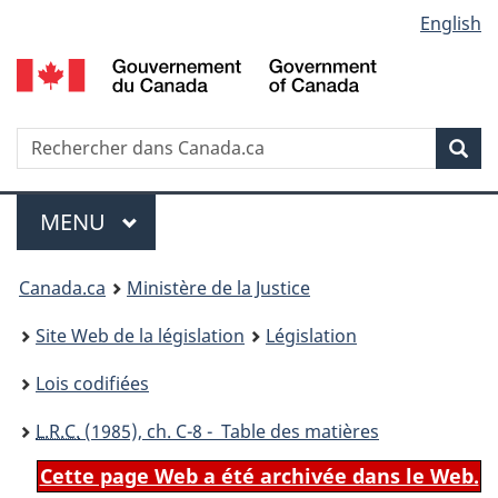
Language
English
Passer
Passer
Passer
au
à
à
selection
contenu
«
la
principal
À
version
propos
HTML
Recherche
R
Rec
de
simplifiée
d
ce
C
Menu
site
MENU
PRINCIPAL
You
Canada.ca
Ministère de la Justice
are
Site Web de la législation
Législation
here:
Lois codifiées
L.R.C.
(1985), ch. C-8 - Table des matières
Cette page Web a été archivée dans le Web.