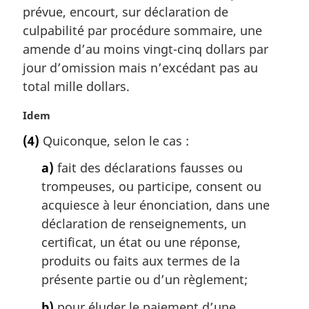
prévue, encourt, sur déclaration de
i
culpabilité par procédure sommaire, une
n
a
amende d’au moins vingt-cinq dollars par
l
jour d’omission mais n’excédant pas au
e
total mille dollars.
:
N
Idem
o
(4)
Quiconque, selon le cas :
t
e
a)
fait des déclarations fausses ou
m
trompeuses, ou participe, consent ou
a
acquiesce à leur énonciation, dans une
r
g
déclaration de renseignements, un
i
certificat, un état ou une réponse,
n
produits ou faits aux termes de la
a
présente partie ou d’un règlement;
l
e
b)
pour éluder le paiement d’une