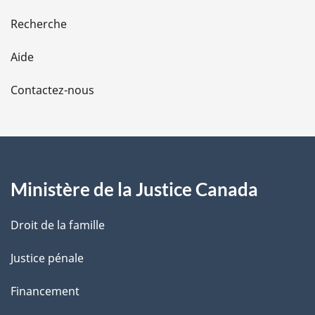
e
Recherche
l
Aide
a
Contactez-nous
p
a
g
Ministère de la Justice Canada
e
Droit de la famille
Justice pénale
Financement