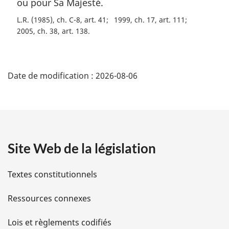
ou pour Sa Majesté.
L.R. (1985), ch. C-8, art. 41
1999, ch. 17, art. 111
2005, ch. 38, art. 138
D
Date de modification :
2026-08-06
é
t
a
Site Web de la législation
i
l
Textes constitutionnels
s
Ressources connexes
d
Lois et règlements codifiés