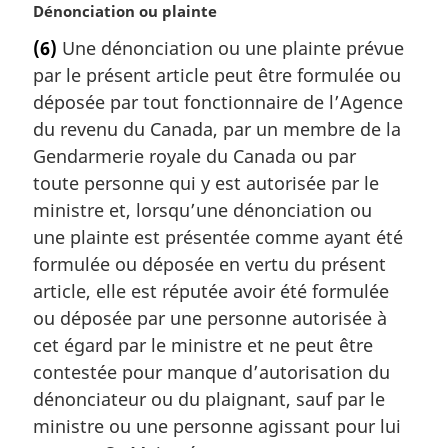
N
Dénonciation ou plainte
o
(6)
Une dénonciation ou une plainte prévue
t
par le présent article peut être formulée ou
e
m
déposée par tout fonctionnaire de l’Agence
a
du revenu du Canada, par un membre de la
r
Gendarmerie royale du Canada ou par
g
toute personne qui y est autorisée par le
i
ministre et, lorsqu’une dénonciation ou
n
a
une plainte est présentée comme ayant été
l
formulée ou déposée en vertu du présent
e
article, elle est réputée avoir été formulée
:
ou déposée par une personne autorisée à
cet égard par le ministre et ne peut être
contestée pour manque d’autorisation du
dénonciateur ou du plaignant, sauf par le
ministre ou une personne agissant pour lui