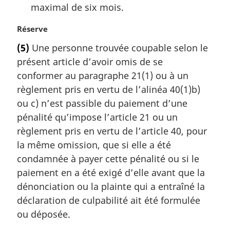
maximal de six mois.
N
Réserve
o
(5)
Une personne trouvée coupable selon le
t
présent article d’avoir omis de se
e
m
conformer au paragraphe 21(1) ou à un
a
règlement pris en vertu de l’alinéa 40(1)b)
r
ou c) n’est passible du paiement d’une
g
pénalité qu’impose l’article 21 ou un
i
règlement pris en vertu de l’article 40, pour
n
a
la même omission, que si elle a été
l
condamnée à payer cette pénalité ou si le
e
paiement en a été exigé d’elle avant que la
:
dénonciation ou la plainte qui a entraîné la
déclaration de culpabilité ait été formulée
ou déposée.