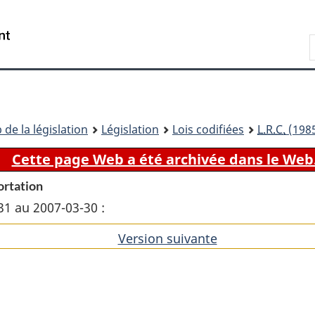
Passer
Passer
Passer
au
à
à
Recherche
contenu
«
la
principal
À
version
propos
HTML
de
simplifiée
ce
 de la législation
Législation
Lois codifiées
L.R.C.
(1985
site
Cette page Web a été archivée dans le Web
ortation
31 au 2007-03-30 :
Version suivante
de
l'article