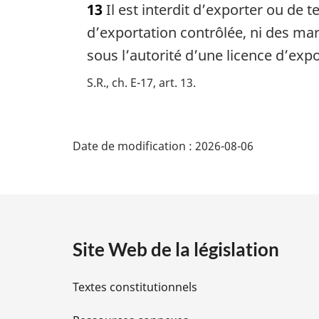
13
Il est interdit d’exporter ou de 
t
e
d’exportation contrôlée, ni des marc
m
sous l’autorité d’une licence d’expo
a
r
S.R., ch. E-17, art. 13
g
i
D
n
a
Date de modification :
2026-08-06
é
l
e
t
:
a
Site Web de la législation
i
Textes constitutionnels
l