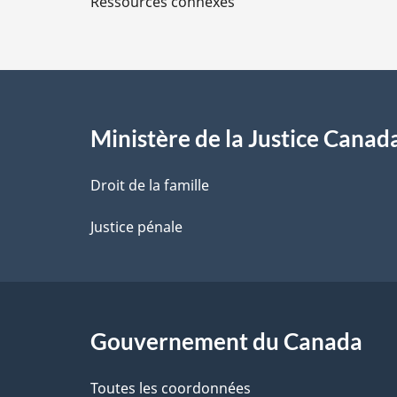
Ressources connexes
s
d
e
l
Ministère de la Justice Canad
a
Droit de la famille
p
Justice pénale
a
g
Gouvernement du Canada
e
Toutes les coordonnées