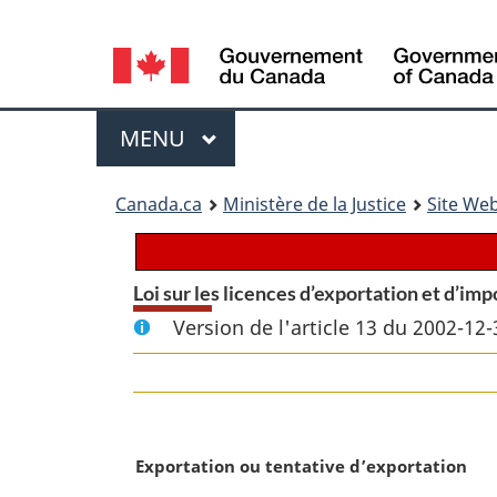
Language
selection
Menu
MENU
PRINCIPAL
You
Canada.ca
Ministère de la Justice
Site Web
are
here:
Loi sur les licences d’exportation et d’imp
Version de l'article 13 du 2002-12-
N
Exportation ou tentative d’exportation
o