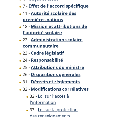
Effet de l’accord spécifique
7 -
Autorité scolaire des
11 -
premières nations
Mission et attributions de
18 -
l’autorité scolaire
Administration scolaire
22 -
communautaire
Cadre législatif
23 -
Responsabilité
24 -
Attributions du ministre
25 -
Dispositions générales
26 -
Décrets et règlements
31 -
Modifications corrélatives
32 -
32 -
Loi sur l’accès à
l’information
33 -
Loi sur la protection
des renseignements