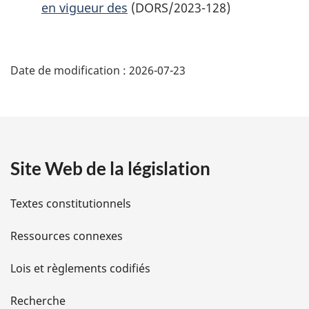
en vigueur des
(DORS/2023-128)
D
Date de modification :
2026-07-23
é
t
a
Site Web de la législation
i
l
Textes constitutionnels
s
Ressources connexes
d
Lois et règlements codifiés
e
Recherche