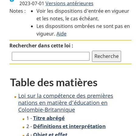
2023-07-01
Versions antérieures
:
Loi
:
Notes :
Voir les dispositions d'entrée en vigueur
Loi
sur
Loi
et les notes, le cas échéant.
sur
la
sur
Les dispositions ombrées ne sont pas en
la
compétence
la
vigueur.
compétence
Aide
des
compétence
des
premières
des
Rechercher dans cette loi :
premières
nations
premières
nations
en
nations
en
matière
en
matière
d’éducation
matière
Table des matières
d’éducation
en
d’éducation
en
Colombie-
en
Colombie-
Britannique
Colombie-
Loi sur la compétence des premières
Britannique
Britannique
nations en matière d’éducation en
Colombie-Britannique
Titre abrégé
1 -
Définitions et interprétation
2 -
Objet et effet
4 -