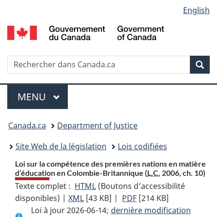
Language
English
Passer
Passer
Passer
au
à
à
selection
contenu
«
la
principal
À
version
propos
HTML
Recherche
R
Rec
de
simplifiée
d
ce
C
Menu
site
MENU
PRINCIPAL
You
Canada.ca
Department of Justice
are
Site Web de la législation
Lois codifiées
here:
Loi sur la compétence des premières nations en matière
d’éducation en Colombie-Britannique (
L.C.
2006, ch. 10)
Texte complet :
HTML
Texte
(Boutons d’accessibilité
disponibles) |
XML
Texte
[43 KB]
complet
|
PDF
Texte
[214 KB]
Loi à jour 2026-06-14;
complet
:
dernière modification
complet