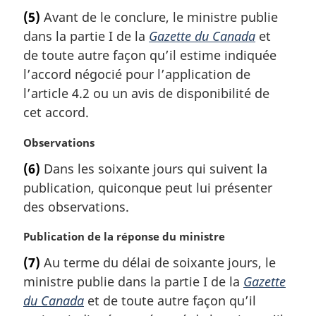
g
o
(5)
Avant de le conclure, le ministre publie
i
t
dans la partie I de la
Gazette du Canada
et
n
e
a
m
de toute autre façon qu’il estime indiquée
l
a
l’accord négocié pour l’application de
e
r
l’article 4.2 ou un avis de disponibilité de
:
g
cet accord.
i
n
N
Observations
a
o
l
(6)
Dans les soixante jours qui suivent la
t
e
publication, quiconque peut lui présenter
e
:
m
des observations.
a
r
N
Publication de la réponse du ministre
g
o
(7)
Au terme du délai de soixante jours, le
i
t
ministre publie dans la partie I de la
Gazette
n
e
a
m
du Canada
et de toute autre façon qu’il
l
a