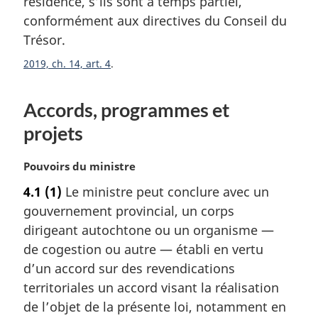
résidence, s’ils sont à temps partiel,
i
conformément aux directives du Conseil du
n
a
Trésor.
l
2019, ch. 14, art. 4
e
:
Accords, programmes et
projets
N
Pouvoirs du ministre
o
4.1
(1)
Le ministre peut conclure avec un
t
gouvernement provincial, un corps
e
m
dirigeant autochtone ou un organisme —
a
de cogestion ou autre — établi en vertu
r
d’un accord sur des revendications
g
territoriales un accord visant la réalisation
i
de l’objet de la présente loi, notamment en
n