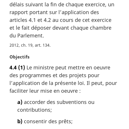
a
délais suivant la fin de chaque exercice, un
e
l
m
rapport portant sur l’application des
e
a
articles 4.1 et 4.2 au cours de cet exercice
:
r
et le fait déposer devant chaque chambre
g
du Parlement.
i
n
2012, ch. 19, art. 134
a
l
N
Objectifs
e
o
4.4
(1)
Le ministre peut mettre en oeuvre
:
t
des programmes et des projets pour
e
m
l’application de la présente loi. Il peut, pour
a
faciliter leur mise en oeuvre :
r
g
a)
accorder des subventions ou
i
contributions;
n
a
b)
consentir des prêts;
l