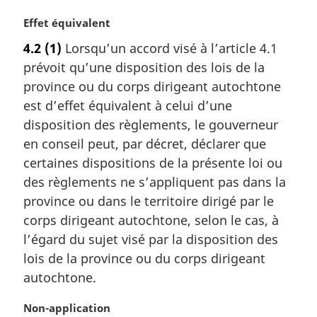
i
N
Effet équivalent
n
o
a
4.2
(1)
Lorsqu’un accord visé à l’article 4.1
t
l
prévoit qu’une disposition des lois de la
e
e
m
province ou du corps dirigeant autochtone
:
a
est d’effet équivalent à celui d’une
r
disposition des règlements, le gouverneur
g
en conseil peut, par décret, déclarer que
i
certaines dispositions de la présente loi ou
n
a
des règlements ne s’appliquent pas dans la
l
province ou dans le territoire dirigé par le
e
corps dirigeant autochtone, selon le cas, à
:
l’égard du sujet visé par la disposition des
lois de la province ou du corps dirigeant
autochtone.
N
Non-application