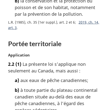
b)
la conservation et la protection du
g
poisson et de son habitat, notamment
i
par la prévention de la pollution.
n
a
L.R. (1985), ch. 35 (1er suppl.), art. 2 et 6
2019, ch. 14,
l
art. 3
e
:
Portée territoriale
N
Application
o
2.2
(1)
La présente loi s’applique non
t
seulement au Canada, mais aussi :
e
m
a)
aux eaux de pêche canadiennes;
a
r
b)
à toute partie du plateau continental
g
canadien située au-delà des eaux de
i
pêche canadiennes, à l’égard des
n
a
espèces sédentaires.