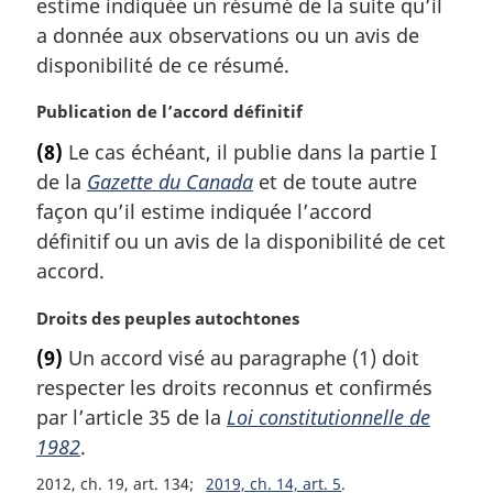
estime indiquée un résumé de la suite qu’il
e
r
a donnée aux observations ou un avis de
:
g
disponibilité de ce résumé.
i
n
N
Publication de l’accord définitif
a
o
l
(8)
Le cas échéant, il publie dans la partie I
t
e
de la
Gazette du Canada
et de toute autre
e
:
m
façon qu’il estime indiquée l’accord
a
définitif ou un avis de la disponibilité de cet
r
accord.
g
i
N
Droits des peuples autochtones
n
o
a
(9)
Un accord visé au paragraphe (1) doit
t
l
respecter les droits reconnus et confirmés
e
e
m
par l’article 35 de la
Loi constitutionnelle de
:
a
1982
.
r
2012, ch. 19, art. 134
2019, ch. 14, art. 5
g