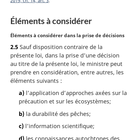
2019, ch. 14, art. 3
l
e
:
Éléments à considérer
N
Éléments à considérer dans la prise de décisions
o
2.5
Sauf disposition contraire de la
t
présente loi, dans la prise d’une décision
e
m
au titre de la présente loi, le ministre peut
a
prendre en considération, entre autres, les
r
éléments suivants :
g
i
a)
l’application d’approches axées sur la
n
précaution et sur les écosystèmes;
a
l
b)
la durabilité des pêches;
e
:
c)
l’information scientifique;
d)
les connaissances autochtones des