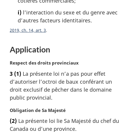
côtières commerciales;
i)
l’interaction du sexe et du genre avec
d’autres facteurs identitaires.
2019, ch. 14, art. 3
Application
N
Respect des droits provinciaux
o
3
(1)
La présente loi n’a pas pour effet
t
d’autoriser l’octroi de baux conférant un
e
m
droit exclusif de pêcher dans le domaine
a
public provincial.
r
g
N
Obligation de Sa Majesté
i
o
(2)
La présente loi lie Sa Majesté du chef du
n
t
a
Canada ou d’une province.
e