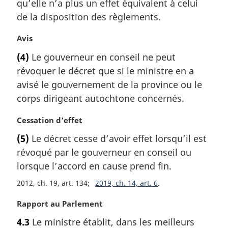
qu’elle n’a plus un effet équivalent à celui
i
de la disposition des règlements.
n
a
N
Avis
l
o
e
(4)
Le gouverneur en conseil ne peut
t
:
révoquer le décret que si le ministre en a
e
m
avisé le gouvernement de la province ou le
a
corps dirigeant autochtone concernés.
r
g
N
Cessation d’effet
i
o
(5)
Le décret cesse d’avoir effet lorsqu’il est
n
t
a
révoqué par le gouverneur en conseil ou
e
l
m
lorsque l’accord en cause prend fin.
e
a
2012, ch. 19, art. 134
2019, ch. 14, art. 6
:
r
g
N
Rapport au Parlement
i
o
n
4.3
Le ministre établit, dans les meilleurs
t