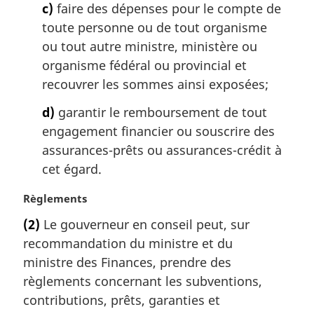
c)
faire des dépenses pour le compte de
e
:
toute personne ou de tout organisme
ou tout autre ministre, ministère ou
organisme fédéral ou provincial et
recouvrer les sommes ainsi exposées;
d)
garantir le remboursement de tout
engagement financier ou souscrire des
assurances-prêts ou assurances-crédit à
cet égard.
N
Règlements
o
(2)
Le gouverneur en conseil peut, sur
t
recommandation du ministre et du
e
m
ministre des Finances, prendre des
a
règlements concernant les subventions,
r
contributions, prêts, garanties et
g