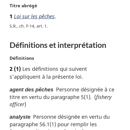
N
Titre abrégé
o
1
Loi sur les pêches
.
t
e
S.R., ch. F-14, art. 1
m
a
Définitions et interprétation
r
g
i
N
Définitions
n
o
2
(1)
Les définitions qui suivent
a
t
l
s’appliquent à la présente loi.
e
e
m
:
Personne désignée à ce
agent des pêches
a
titre en vertu du paragraphe 5(1). (
fishery
r
g
officer
)
i
n
Personne désignée en vertu du
analyste
a
paragraphe 56.1(1) pour remplir les
l