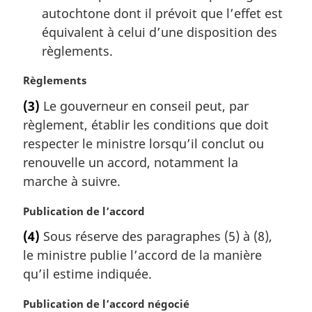
autochtone dont il prévoit que l’effet est
équivalent à celui d’une disposition des
règlements.
N
Règlements
o
(3)
Le gouverneur en conseil peut, par
t
règlement, établir les conditions que doit
e
m
respecter le ministre lorsqu’il conclut ou
a
renouvelle un accord, notamment la
r
marche à suivre.
g
i
N
Publication de l’accord
n
o
a
(4)
Sous réserve des paragraphes (5) à (8),
t
l
le ministre publie l’accord de la manière
e
e
m
qu’il estime indiquée.
:
a
r
N
Publication de l’accord négocié