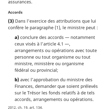
assurances.
i
n
N
Accords
a
o
l
(3)
Dans l’exercice des attributions que lui
t
e
confère le paragraphe (1), le ministre peut :
e
:
m
a)
conclure des accords — notamment
a
ceux visés à l’article 4.1 —,
r
g
arrangements ou opérations avec toute
i
personne ou tout organisme ou tout
n
ministre, ministère ou organisme
a
fédéral ou provincial;
l
e
b)
avec l’approbation du ministre des
:
Finances, demander que soient prélevés
sur le Trésor les fonds relatifs à de tels
accords, arrangements ou opérations.
2012, ch. 19, art. 134