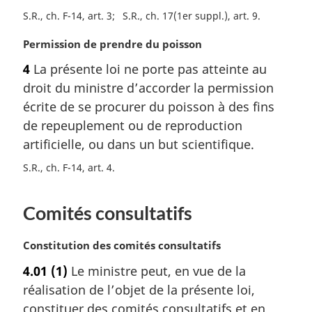
l
m
S.R., ch. F-14, art. 3
S.R., ch. 17(1er suppl.), art. 9
e
a
:
r
N
Permission de prendre du poisson
g
o
4
La présente loi ne porte pas atteinte au
i
t
n
droit du ministre d’accorder la permission
e
a
m
écrite de se procurer du poisson à des fins
l
a
de repeuplement ou de reproduction
e
r
artificielle, ou dans un but scientifique.
:
g
i
S.R., ch. F-14, art. 4
n
a
Comités consultatifs
l
e
:
N
Constitution des comités consultatifs
o
4.01
(1)
Le ministre peut, en vue de la
t
réalisation de l’objet de la présente loi,
e
m
constituer des comités consultatifs et en