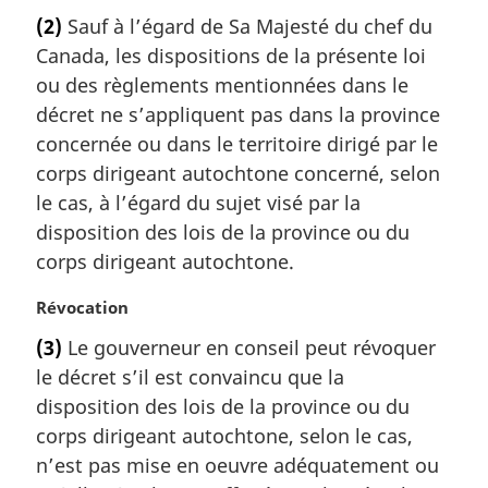
o
(2)
Sauf à l’égard de Sa Majesté du chef du
t
Canada, les dispositions de la présente loi
e
m
ou des règlements mentionnées dans le
a
décret ne s’appliquent pas dans la province
r
concernée ou dans le territoire dirigé par le
g
corps dirigeant autochtone concerné, selon
i
le cas, à l’égard du sujet visé par la
n
a
disposition des lois de la province ou du
l
corps dirigeant autochtone.
e
:
N
Révocation
o
(3)
Le gouverneur en conseil peut révoquer
t
le décret s’il est convaincu que la
e
m
disposition des lois de la province ou du
a
corps dirigeant autochtone, selon le cas,
r
n’est pas mise en oeuvre adéquatement ou
g