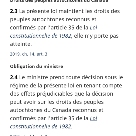
o
2.3
La présente loi maintient les droits des
t
peuples autochtones reconnus et
e
m
confirmés par l’article 35 de la
Loi
a
constitutionnelle de 1982
; elle n’y porte pas
r
atteinte.
g
i
2019, ch. 14, art. 3
n
N
Obligation du ministre
a
o
l
2.4
Le ministre prend toute décision sous le
t
e
régime de la présente loi en tenant compte
e
:
m
des effets préjudiciables que la décision
a
peut avoir sur les droits des peuples
r
autochtones du Canada reconnus et
g
confirmés par l’article 35 de la
Loi
i
constitutionnelle de 1982
.
n
a