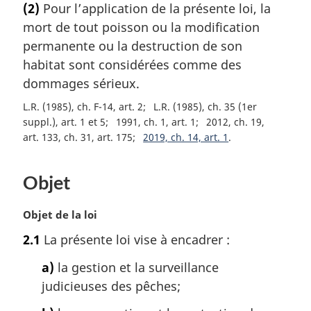
(2)
Pour l’application de la présente loi, la
t
mort de tout poisson ou la modification
e
m
permanente ou la destruction de son
a
habitat sont considérées comme des
r
dommages sérieux.
g
i
L.R. (1985), ch. F-14, art. 2
L.R. (1985), ch. 35 (1er
n
suppl.), art. 1 et 5
1991, ch. 1, art. 1
2012, ch. 19,
a
art. 133, ch. 31, art. 175
2019, ch. 14, art. 1
l
e
Objet
:
N
Objet de la loi
o
2.1
La présente loi vise à encadrer :
t
e
a)
la gestion et la surveillance
m
judicieuses des pêches;
a
r