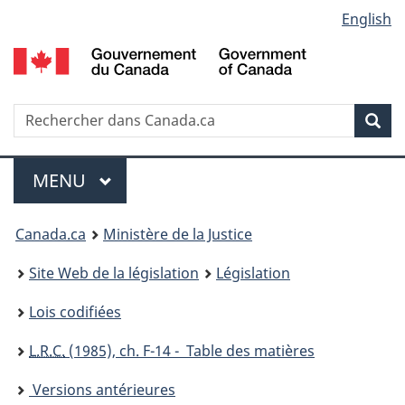
Language
English
Passer
Passer
Passer
au
à
à
selection
contenu
«
la
principal
À
version
propos
HTML
Recherche
R
Rec
de
simplifiée
d
ce
C
Menu
site
MENU
PRINCIPAL
You
Canada.ca
Ministère de la Justice
are
Site Web de la législation
Législation
here:
Lois codifiées
L.R.C.
(1985), ch. F-14 - Table des matières
Versions antérieures