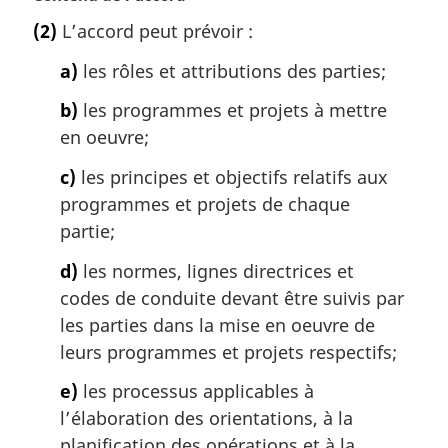
o
(2)
L’accord peut prévoir :
t
e
a)
les rôles et attributions des parties;
m
a
b)
les programmes et projets à mettre
r
en oeuvre;
g
i
c)
les principes et objectifs relatifs aux
n
programmes et projets de chaque
a
partie;
l
e
d)
les normes, lignes directrices et
:
codes de conduite devant être suivis par
les parties dans la mise en oeuvre de
leurs programmes et projets respectifs;
e)
les processus applicables à
l’élaboration des orientations, à la
planification des opérations et à la