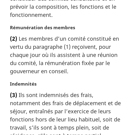
a
prévoir la composition, les fonctions et le
r
fonctionnement.
g
i
N
Rémunération des membres
n
o
a
(2)
Les membres d’un comité constitué en
t
l
vertu du paragraphe (1) reçoivent, pour
e
e
m
chaque jour où ils assistent à une réunion
:
a
du comité, la rémunération fixée par le
r
gouverneur en conseil.
g
i
N
Indemnités
n
o
a
(3)
Ils sont indemnisés des frais,
t
l
notamment des frais de déplacement et de
e
e
m
séjour, entraînés par l’exercice de leurs
:
a
fonctions hors de leur lieu habituel, soit de
r
travail, s’ils sont à temps plein, soit de
g