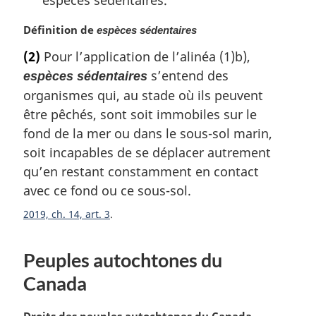
l
e
N
Définition de
espèces sédentaires
:
o
(2)
Pour l’application de l’alinéa (1)b),
t
s’entend des
espèces sédentaires
e
m
organismes qui, au stade où ils peuvent
a
être pêchés, sont soit immobiles sur le
r
fond de la mer ou dans le sous-sol marin,
g
soit incapables de se déplacer autrement
i
n
qu’en restant constamment en contact
a
avec ce fond ou ce sous-sol.
l
2019, ch. 14, art. 3
e
:
Peuples autochtones du
Canada
N
Droits des peuples autochtones du Canada