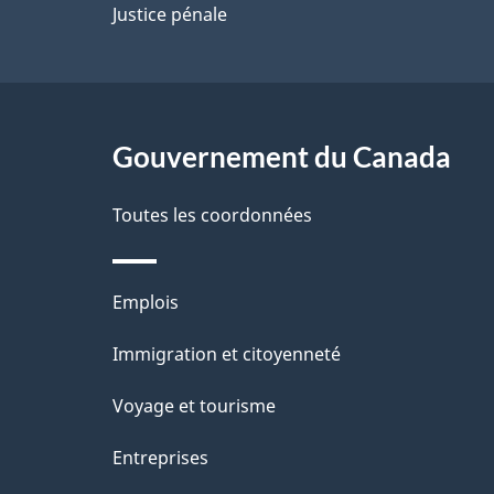
p
Justice pénale
a
g
Gouvernement du Canada
e
Toutes les coordonnées
Thèmes
Emplois
et
Immigration et citoyenneté
sujets
Voyage et tourisme
Entreprises