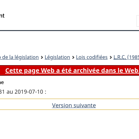
Passer
Passer
Passer
au
à
à
Recherche
contenu
«
la
principal
À
version
propos
HTML
de
simplifiée
ce
 de la législation
Législation
Lois codifiées
L.R.C.
(1985
site
Cette page Web a été archivée dans le Web
ne
31 au 2019-07-10 :
Version suivante
de
l'article