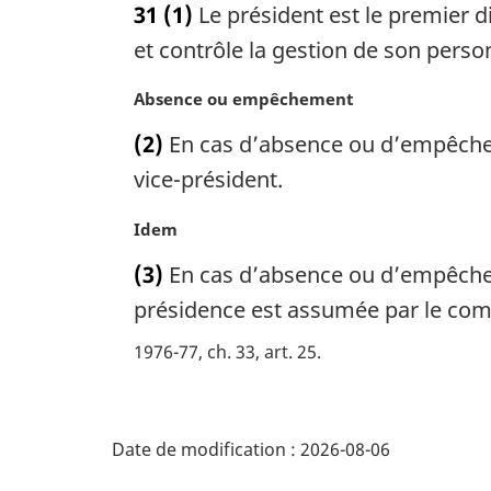
31
(1)
Le président est le premier di
t
e
et contrôle la gestion de son perso
m
a
N
Absence ou empêchement
r
o
(2)
En cas d’absence ou d’empêchem
g
t
i
e
vice-président.
n
m
a
a
N
Idem
l
r
o
(3)
En cas d’absence ou d’empêcheme
e
g
t
:
i
e
présidence est assumée par le comm
n
m
1976-77, ch. 33, art. 25
a
a
l
r
e
g
D
:
i
Date de modification :
2026-08-06
n
é
a