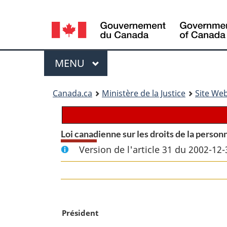
Language
selection
Menu
MENU
PRINCIPAL
You
Canada.ca
Ministère de la Justice
Site Web
are
here:
Loi canadienne sur les droits de la person
Version de l'article 31 du 2002-12-
N
Président
o