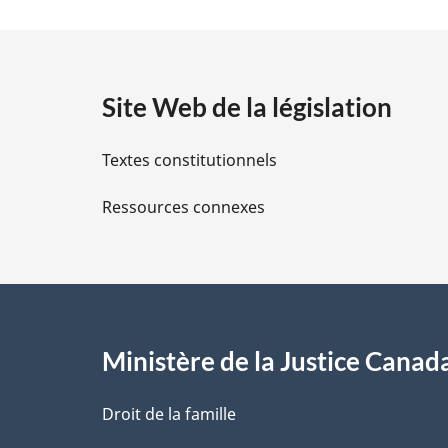
l
t
e
:
a
Site Web de la législation
i
Textes constitutionnels
l
Ressources connexes
s
d
e
l
Ministère de la Justice Canad
a
Droit de la famille