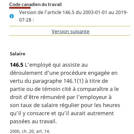
Code canadien du travail
Version de l'article 146.5 du 2003-01-01 au 2019-
07-28 :
Version suivante
de
l'article
N
Salaire
o
146.5
L’employé qui assiste au
t
déroulement d’une procédure engagée en
e
m
vertu du paragraphe 146.1(1) à titre de
a
partie ou de témoin cité à comparaître a le
r
droit d’être rémunéré par l’employeur à
g
son taux de salaire régulier pour les heures
i
qu’il y consacre et qu’il aurait autrement
n
a
passées au travail.
l
2000, ch. 20, art. 14
e