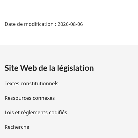
:
D
Date de modification :
2026-08-06
é
t
a
Site Web de la législation
i
l
Textes constitutionnels
s
Ressources connexes
d
Lois et règlements codifiés
e
Recherche
l