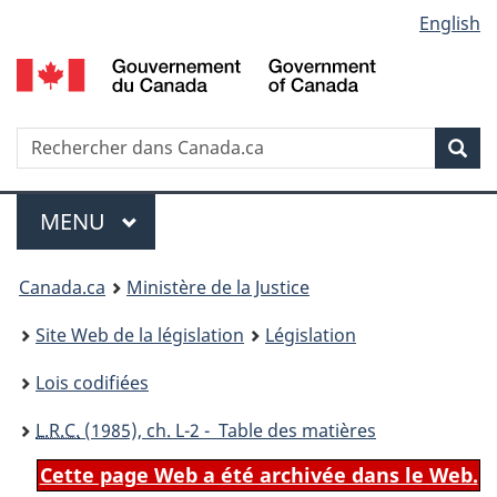
Language
English
Passer
Passer
Passer
au
à
à
selection
contenu
«
la
principal
À
version
propos
HTML
Recherche
R
Rec
de
simplifiée
d
ce
C
Menu
site
MENU
PRINCIPAL
You
Canada.ca
Ministère de la Justice
are
Site Web de la législation
Législation
here:
Lois codifiées
L.R.C.
(1985), ch. L-2 - Table des matières
Cette page Web a été archivée dans le Web.