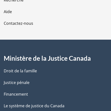
Recherche
l
Aide
a
Contactez-nous
p
a
g
Ministère de la Justice Canada
e
Droit de la famille
Justice pénale
Financement
Le système de justice du Canada