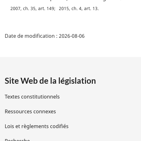
2007, ch. 35, art. 149
2015, ch. 4, art. 13
D
Date de modification :
2026-08-06
é
t
a
Site Web de la législation
i
l
Textes constitutionnels
s
Ressources connexes
d
Lois et règlements codifiés
e