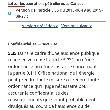
Loi sur les opérations pétrolières au Canada
Version de l'article 5.35 du 2015-06-19 au 2019-
08-27 :
Version précédente
de
Version suivante
de
l'article
l'article
N
Confidentialité — sécurité
o
5.35
Dans le cadre d’une audience publique
t
tenue en vertu de l’article 5.331 ou d’une
e
m
ordonnance ou d’une instance concernant
a
la partie 0.1, l’Office national de l’énergie
r
peut prendre toute mesure ou rendre toute
g
ordonnance qu’il juge nécessaire pour
i
assurer la confidentialité des
n
a
renseignements qui seront probablement
l
divulgués au cours de l’audience ou de
e