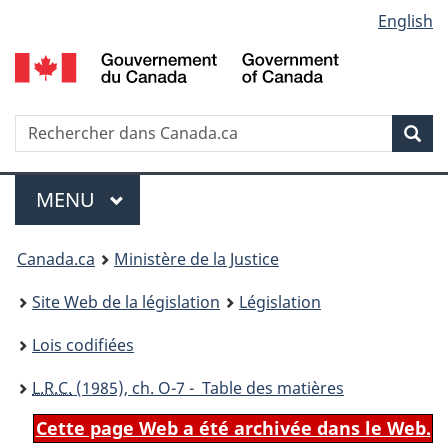
Language
English
Passer
Passer
Passer
au
à
à
selection
contenu
«
la
principal
À
version
propos
HTML
Recherche
R
Rec
de
simplifiée
d
ce
C
Menu
site
MENU
PRINCIPAL
You
Canada.ca
Ministère de la Justice
are
Site Web de la législation
Législation
here:
Lois codifiées
L.R.C.
(1985), ch. O-7 - Table des matières
Cette page Web a été archivée dans le Web.