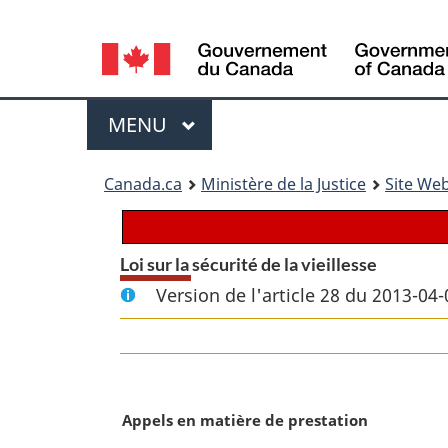
Language
selection
Menu
MENU
PRINCIPAL
You
Canada.ca
Ministère de la Justice
Site Web
are
here:
Loi sur la sécurité de la vieillesse
Version de l'article 28 du 2013-04-
N
Appels en matière de prestation
o