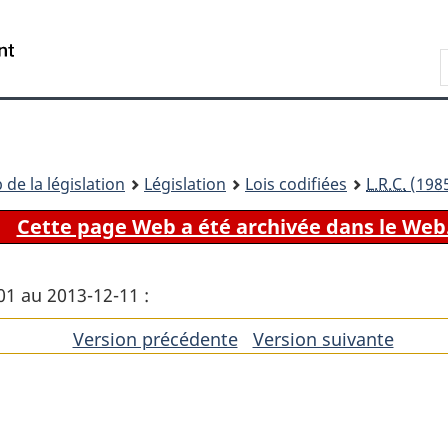
Passer
Passer
Passer
au
à
à
Recherche
contenu
«
la
principal
À
version
propos
HTML
de
simplifiée
ce
 de la législation
Législation
Lois codifiées
L.R.C.
(1985
site
Cette page Web a été archivée dans le Web
01 au 2013-12-11 :
Version précédente
de
Version suivante
de
l'article
l'artic