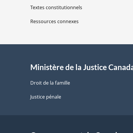
Textes constitutionnels
l
Ressources connexes
s
d
e
l
Ministère de la Justice Canad
a
Droit de la famille
p
Justice pénale
a
g