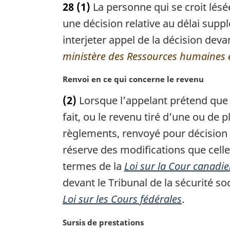
28
(1)
La personne qui se croit lésé
t
e
une décision relative au délai sup
m
interjeter appel de la décision devan
a
ministère des Ressources humaines
r
g
N
Renvoi en ce qui concerne le revenu
i
o
n
(2)
Lorsque l’appelant prétend que 
t
a
e
fait, ou le revenu tiré d’une ou de
l
m
e
règlements, renvoyé pour décision d
a
:
réserve des modifications que cell
r
g
termes de la
Loi sur la Cour canadie
i
devant le Tribunal de la sécurité soc
n
a
Loi sur les Cours fédérales
.
l
e
N
Sursis de prestations