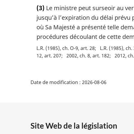
:
o
(3)
Le ministre peut surseoir au vers
t
e
jusqu’à l’expiration du délai prévu 
m
où Sa Majesté a présenté telle dem
a
procédures découlant de cette dem
r
g
L.R. (1985), ch. O-9, art. 28
L.R. (1985), ch. 
i
12, art. 207
2002, ch. 8, art. 182
2012, ch.
n
a
l
D
e
Date de modification :
2026-08-06
:
é
t
a
Site Web de la législation
i