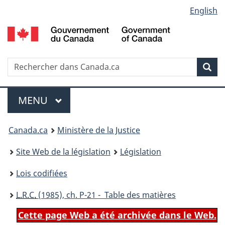
Language
English
Passer
Passer
Passer
au
à
à
selection
contenu
«
la
principal
À
version
propos
HTML
Recherche
R
Rec
de
simplifiée
d
ce
C
Menu
site
MENU
PRINCIPAL
You
Canada.ca
Ministère de la Justice
are
Site Web de la législation
Législation
here:
Lois codifiées
L.R.C.
(1985), ch. P-21 - Table des matières
Cette page Web a été archivée dans le Web.