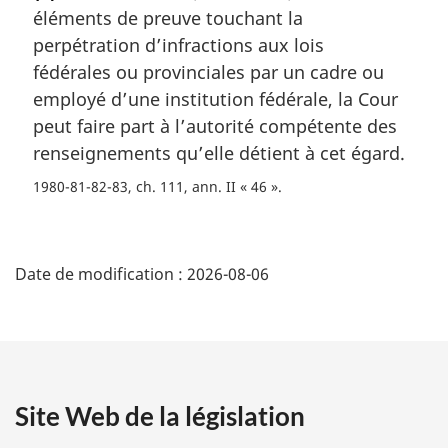
éléments de preuve touchant la
e
m
perpétration d’infractions aux lois
a
fédérales ou provinciales par un cadre ou
r
employé d’une institution fédérale, la Cour
g
peut faire part à l’autorité compétente des
i
renseignements qu’elle détient à cet égard.
n
a
1980-81-82-83, ch. 111, ann. II « 46 »
l
e
D
:
Date de modification :
2026-08-06
é
t
a
Site Web de la législation
i