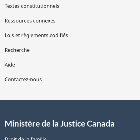
l
Textes constitutionnels
s
Ressources connexes
d
Lois et règlements codifiés
e
Recherche
l
Aide
a
Contactez-nous
p
a
g
Ministère de la Justice Canada
e
Droit de la famille