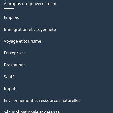
À propos du gouvernement
Thèmes
Emplois
et
Immigration et citoyenneté
sujets
Voyage et tourisme
Entreprises
Prestations
Santé
Impôts
Environnement et ressources naturelles
Sécurité nationale et défense