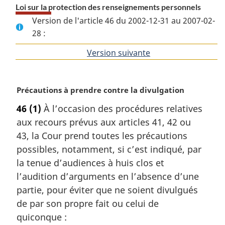
Loi sur la protection des renseignements personnels
Version de l'article 46 du 2002-12-31 au 2007-02-
28 :
Version suivante
de
l'article
N
Précautions à prendre contre la divulgation
o
46
(1)
À l’occasion des procédures relatives
t
aux recours prévus aux articles 41, 42 ou
e
m
43, la Cour prend toutes les précautions
a
possibles, notamment, si c’est indiqué, par
r
la tenue d’audiences à huis clos et
g
l’audition d’arguments en l’absence d’une
i
partie, pour éviter que ne soient divulgués
n
a
de par son propre fait ou celui de
l
quiconque :
e