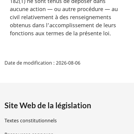
182(1) ne sont tenus de déposer dans
e
aucune action — ou autre procédure — au
:
civil relativement à des renseignements
obtenus dans l’accomplissement de leurs
fonctions aux termes de la présente loi.
D
Date de modification :
2026-08-06
é
t
a
Site Web de la législation
i
l
Textes constitutionnels
s