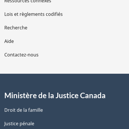
Ressources connexes
d
Lois et règlements codifiés
e
Recherche
l
Aide
a
Contactez-nous
p
a
g
Ministère de la Justice Canada
e
Droit de la famille
Justice pénale