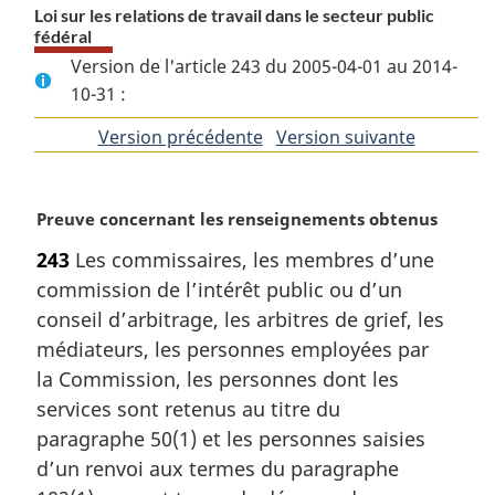
Loi sur les relations de travail dans le secteur public
fédéral
Version de l'article 243 du 2005-04-01 au 2014-
10-31 :
Version précédente
de
Version suivante
de
l'article
l'article
N
Preuve concernant les renseignements obtenus
o
243
Les commissaires, les membres d’une
t
commission de l’intérêt public ou d’un
e
m
conseil d’arbitrage, les arbitres de grief, les
a
médiateurs, les personnes employées par
r
la Commission, les personnes dont les
g
services sont retenus au titre du
i
paragraphe 50(1) et les personnes saisies
n
a
d’un renvoi aux termes du paragraphe
l