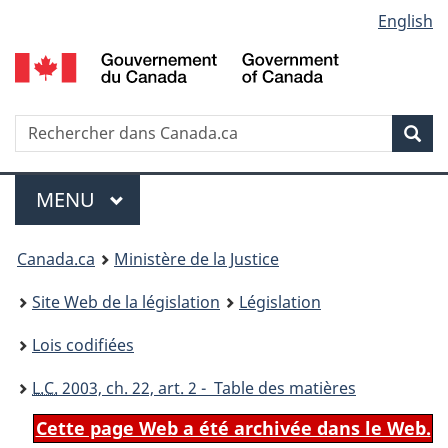
Language
English
Passer
Passer
Passer
au
à
à
selection
contenu
«
la
principal
À
version
propos
HTML
Recherche
R
Rec
de
simplifiée
d
ce
C
Menu
site
MENU
PRINCIPAL
You
Canada.ca
Ministère de la Justice
are
Site Web de la législation
Législation
here:
Lois codifiées
L.C.
2003, ch. 22, art. 2 - Table des matières
Cette page Web a été archivée dans le Web.