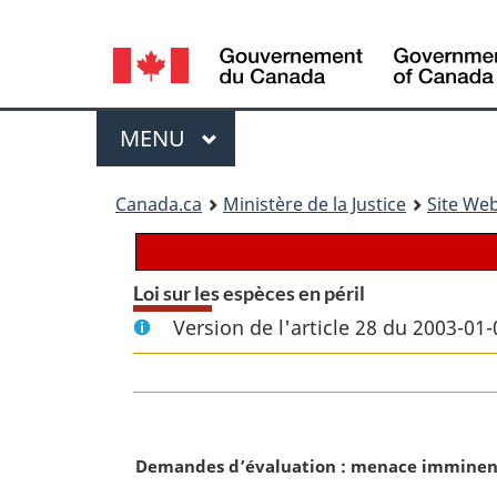
Language
selection
Menu
MENU
PRINCIPAL
You
Canada.ca
Ministère de la Justice
Site Web
are
here:
Loi sur les espèces en péril
Version de l'article 28 du 2003-01-
N
Demandes d’évaluation : menace imminen
o