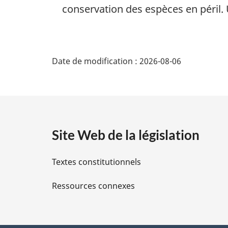
e
conservation des espèces en péril. 
a
m
l
a
e
r
D
:
g
Date de modification :
2026-08-06
i
é
n
a
t
l
e
a
:
Site Web de la législation
i
Textes constitutionnels
l
Ressources connexes
s
d