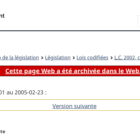
Passer
Passer
Passer
au
à
à
Recherche
contenu
«
la
principal
À
version
propos
HTML
de
simplifiée
ce
 de la législation
Législation
Lois codifiées
L.C.
2002, c
site
Cette page Web a été archivée dans le Web
01 au 2005-02-23 :
Version suivante
de
l'article
te