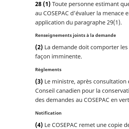
28
(1)
Toute personne estimant que
t
e
au COSEPAC d’évaluer la menace en 
m
application du paragraphe 29(1).
a
r
N
Renseignements joints à la demande
g
o
i
(2)
La demande doit comporter les 
t
n
e
façon imminente.
a
m
l
a
N
Règlements
e
r
o
:
(3)
Le ministre, après consultation
g
t
i
e
Conseil canadien pour la conservat
n
m
des demandes au COSEPAC en vertu 
a
a
l
r
N
Notification
e
g
o
:
i
(4)
Le COSEPAC remet une copie de l
t
n