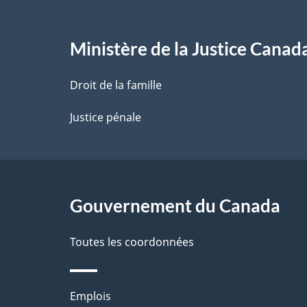
e
l
Ministère de la Justice Canad
a
Droit de la famille
p
Justice pénale
a
g
Gouvernement du Canada
e
Toutes les coordonnées
Thèmes
Emplois