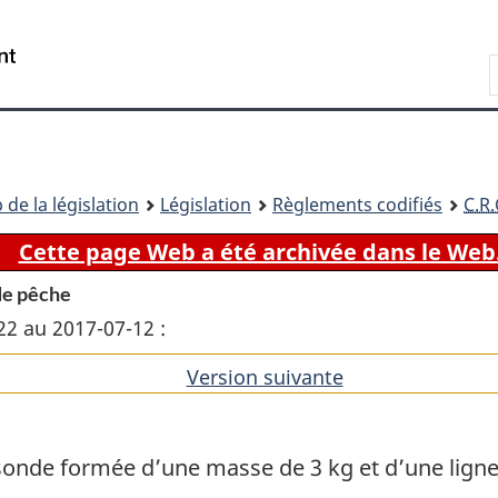
Passer
Passer
Passer
au
à
à
Recherche
contenu
«
la
principal
À
version
propos
HTML
de
simplifiée
ce
 de la législation
Législation
Règlements codifiés
C.R.
site
Cette page Web a été archivée dans le Web
de pêche
22 au 2017-07-12 :
Version suivante
de
l'article
nde formée d’une masse de 3 kg et d’une ligne l