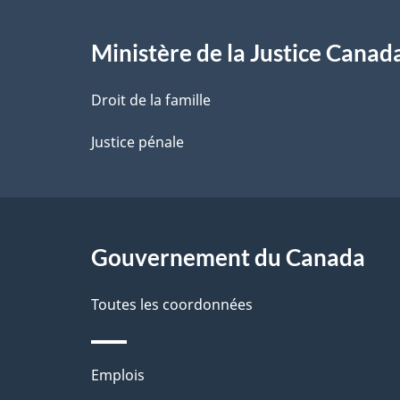
e
l
Ministère de la Justice Canad
a
Droit de la famille
p
Justice pénale
a
g
Gouvernement du Canada
e
Toutes les coordonnées
Thèmes
Emplois