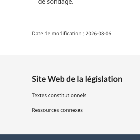
de sondage.
D
Date de modification :
2026-08-06
é
t
a
Site Web de la législation
i
Textes constitutionnels
l
Ressources connexes
s
d