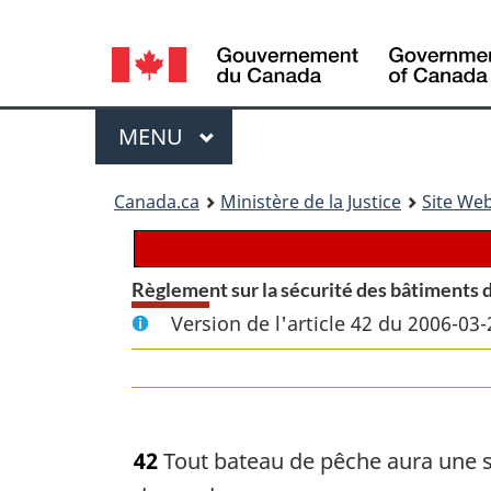
Language
selection
Menu
MENU
PRINCIPAL
You
Canada.ca
Ministère de la Justice
Site Web
are
here:
Règlement sur la sécurité des bâtiments 
Version de l'article 42 du 2006-03-
42
Tout bateau de pêche aura une so