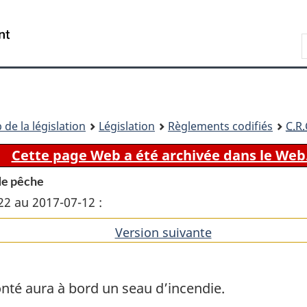
Passer
Passer
Passer
au
à
à
Recherche
contenu
«
la
principal
À
version
propos
HTML
de
simplifiée
ce
 de la législation
Législation
Règlements codifiés
C.R.
site
Cette page Web a été archivée dans le Web
de pêche
22 au 2017-07-12 :
Version suivante
de
l'article
té aura à bord un seau d’incendie.