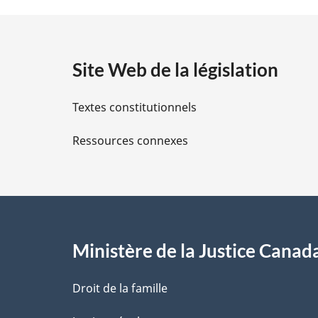
t
a
Site Web de la législation
i
Textes constitutionnels
l
Ressources connexes
s
d
e
l
Ministère de la Justice Canad
a
Droit de la famille