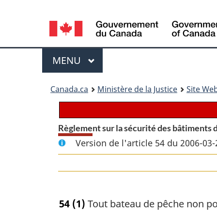
Language
selection
Menu
MENU
PRINCIPAL
You
Canada.ca
Ministère de la Justice
Site Web
are
here:
Règlement sur la sécurité des bâtiments 
Version de l'article 54 du 2006-03-
54
(1)
Tout bateau de pêche non pon