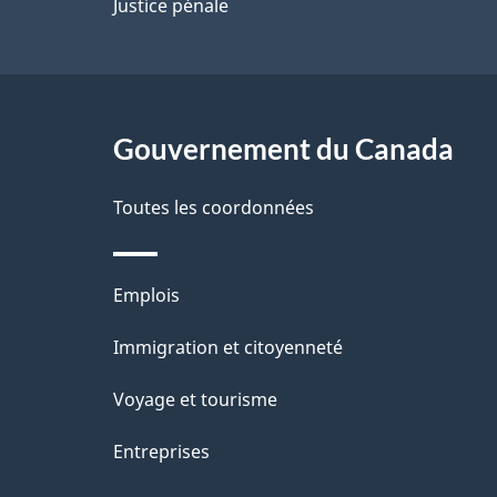
p
Justice pénale
a
g
Gouvernement du Canada
e
Toutes les coordonnées
Thèmes
Emplois
et
Immigration et citoyenneté
sujets
Voyage et tourisme
Entreprises