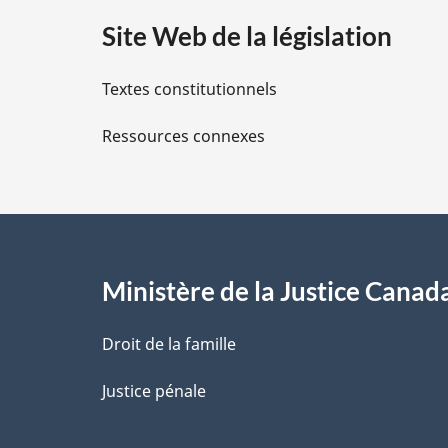
a
Site Web de la législation
i
Textes constitutionnels
l
Ressources connexes
s
d
e
l
Ministère de la Justice Canad
a
Droit de la famille
p
Justice pénale
a