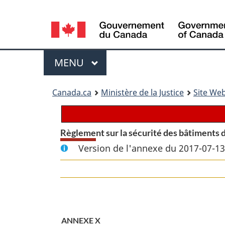
Language
selection
Menu
MENU
PRINCIPAL
You
Canada.ca
Ministère de la Justice
Site Web
are
here:
Règlement sur la sécurité des bâtiments 
Version de l'annexe du 2017-07-13
ANNEXE X