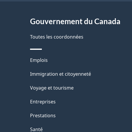
g
Gouvernement du Canada
e
Toutes les coordonnées
Thèmes
Emplois
et
Immigration et citoyenneté
sujets
Voyage et tourisme
Entreprises
Prestations
Santé