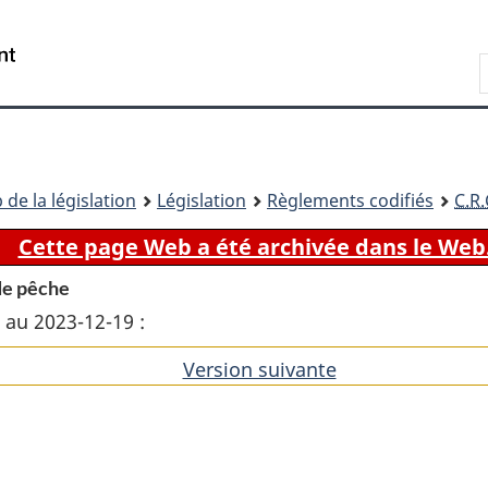
Passer
Passer
Passer
au
à
à
Recherche
contenu
«
la
principal
À
version
propos
HTML
de
simplifiée
ce
 de la législation
Législation
Règlements codifiés
C.R.
site
Cette page Web a été archivée dans le Web
de pêche
 au 2023-12-19 :
Version suivante
de
l'article