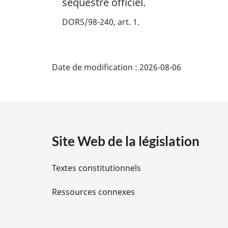
séquestre officiel.
DORS/98-240, art. 1
D
Date de modification :
2026-08-06
é
t
a
Site Web de la législation
i
Textes constitutionnels
l
Ressources connexes
s
d