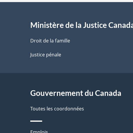
e
l
Ministère de la Justice Canad
a
Droit de la famille
p
Justice pénale
a
g
Gouvernement du Canada
e
Toutes les coordonnées
Thèmes
Emplois