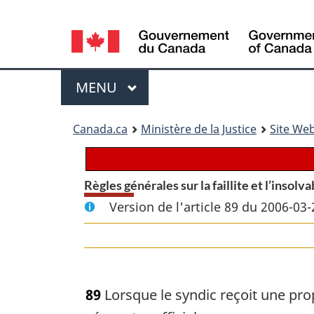
Language
selection
Menu
MENU
PRINCIPAL
You
Canada.ca
Ministère de la Justice
Site Web
are
here:
Règles générales sur la faillite et l’insolva
Version de l'article 89 du 2006-03-
89
Lorsque le syndic reçoit une pro