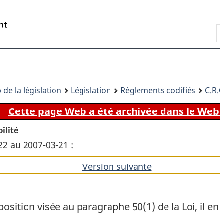
Passer
Passer
Passer
au
à
à
Recherche
contenu
«
la
principal
À
version
propos
HTML
de
simplifiée
ce
 de la législation
Législation
Règlements codifiés
C.R.
site
Cette page Web a été archivée dans le Web
bilité
22 au 2007-03-21 :
Version suivante
de
l'article
position visée au paragraphe 50(1) de la Loi, il 