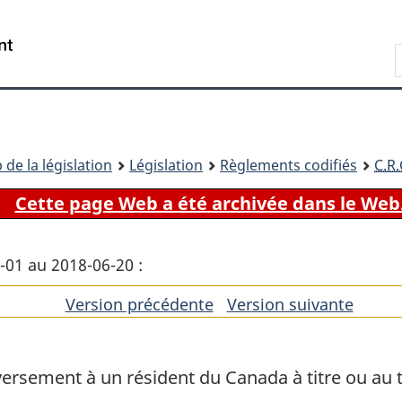
Passer
Passer
Passer
au
à
à
Recherche
contenu
«
la
principal
À
version
propos
HTML
de
simplifiée
ce
 de la législation
Législation
Règlements codifiés
C.R.
site
Cette page Web a été archivée dans le Web
1-01 au 2018-06-20 :
Version précédente
de
Version suivante
de
l'article
l'artic
ersement à un résident du Canada à titre ou au t