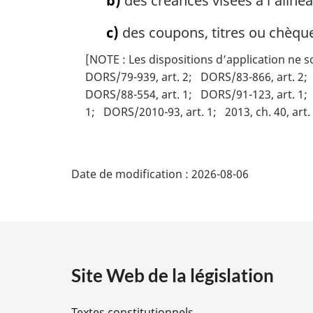
b)
des créances visées à l’alinéa
c)
des coupons, titres ou chèque
[NOTE : Les dispositions d’application ne s
DORS/79-939, art. 2
DORS/83-866, art. 2
DORS/88-554, art. 1
DORS/91-123, art. 1
1
DORS/2010-93, art. 1
2013, ch. 40, art.
D
Date de modification :
2026-08-06
é
t
a
Site Web de la législation
i
Textes constitutionnels