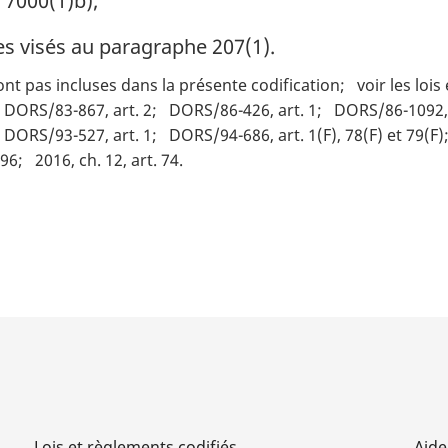
 7000(1)b);
s visés au paragraphe 207(1).
ont pas incluses dans la présente codification
voir les loi
DORS/83-867, art. 2
DORS/86-426, art. 1
DORS/86-1092, 
DORS/93-527, art. 1
DORS/94-686, art. 1(F), 78(F) et 79(F)
 96
2016, ch. 12, art. 74
Lois et règlements codifiés
Aide