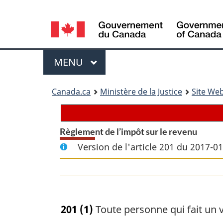
Language
selection
Menu
MENU
PRINCIPAL
You
Canada.ca
Ministère de la Justice
Site Web
are
here:
Règlement de l’impôt sur le revenu
Version de l'article 201 du 2017-0
201
(1)
Toute personne qui fait un v