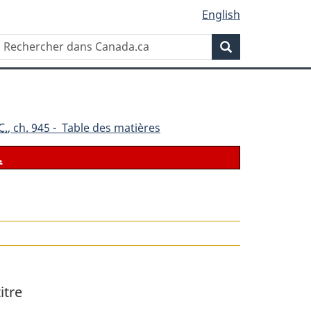
English
Rechercher
Recherche
dans
Canada.ca
C.
, ch. 945 - Table des matières
.
le
itre