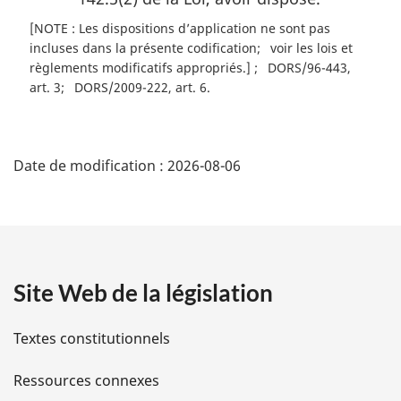
[NOTE : Les dispositions d’application ne sont pas
incluses dans la présente codification
voir les lois et
règlements modificatifs appropriés.]
DORS/96-443,
art. 3
DORS/2009-222, art. 6
D
Date de modification :
2026-08-06
é
t
a
Site Web de la législation
i
l
Textes constitutionnels
s
Ressources connexes