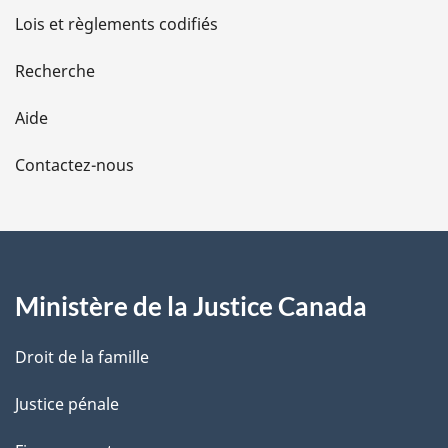
d
Lois et règlements codifiés
e
Recherche
l
Aide
a
Contactez-nous
p
a
g
Ministère de la Justice Canada
e
Droit de la famille
Justice pénale