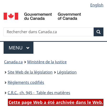
Language
English
Passer
Passer
Passer
au
à
à
selection
contenu
«
la
principal
À
version
propos
HTML
Recherche
R
Rec
de
simplifiée
d
ce
C
Menu
site
MENU
PRINCIPAL
You
Canada.ca
Ministère de la Justice
are
Site Web de la législation
Législation
here:
Règlements codifiés
C.R.C.
, ch. 945 - Table des matières
Cette page Web a été archivée dans le Web.