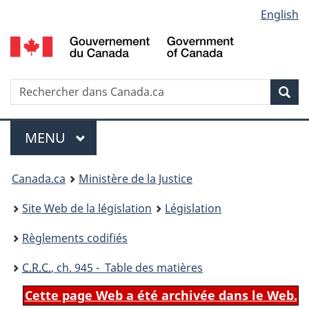
Language
English
Passer
Passer
Passer
au
à
à
selection
contenu
«
la
principal
À
version
propos
HTML
Recherche
R
Rec
de
simplifiée
d
ce
C
Menu
site
MENU
PRINCIPAL
You
Canada.ca
Ministère de la Justice
are
Site Web de la législation
Législation
here:
Règlements codifiés
C.R.C.
, ch. 945 - Table des matières
Cette page Web a été archivée dans le Web.