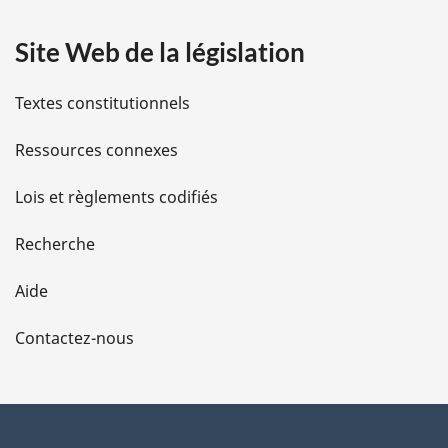
a
Site Web de la législation
i
l
Textes constitutionnels
s
Ressources connexes
d
Lois et règlements codifiés
e
Recherche
l
Aide
a
Contactez-nous
p
a
g