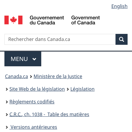
Language
English
Passer
Passer
Passer
au
à
à
selection
contenu
«
la
principal
À
version
propos
HTML
Recherche
R
Rec
de
simplifiée
d
ce
C
Menu
site
MENU
PRINCIPAL
You
Canada.ca
Ministère de la Justice
are
Site Web de la législation
Législation
here:
Règlements codifiés
C.R.C.
, ch. 1038 - Table des matières
Versions antérieures