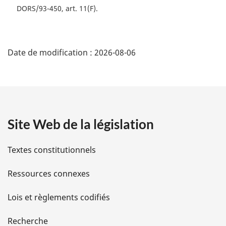
DORS/93-450, art. 11(F)
D
Date de modification :
2026-08-06
é
t
a
Site Web de la législation
i
l
Textes constitutionnels
s
Ressources connexes
d
Lois et règlements codifiés
e
Recherche