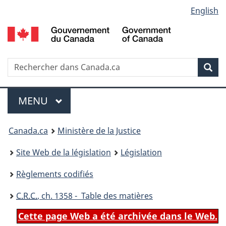
Language
English
Passer
Passer
Passer
au
à
à
selection
contenu
«
la
principal
À
version
propos
HTML
Recherche
R
Rec
de
simplifiée
d
ce
C
Menu
site
MENU
PRINCIPAL
You
Canada.ca
Ministère de la Justice
are
Site Web de la législation
Législation
here:
Règlements codifiés
C.R.C.
, ch. 1358 - Table des matières
Cette page Web a été archivée dans le Web.