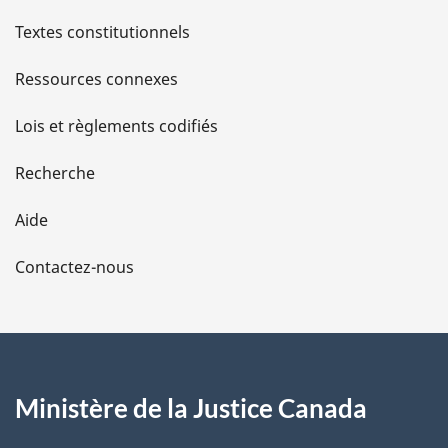
l
Textes constitutionnels
s
Ressources connexes
d
Lois et règlements codifiés
e
Recherche
l
Aide
a
Contactez-nous
p
a
g
Ministère de la Justice Canada
e