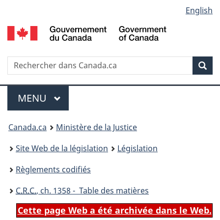
Language
English
Passer
Passer
Passer
au
à
à
selection
contenu
«
la
principal
À
version
propos
HTML
Recherche
R
Rec
de
simplifiée
d
ce
C
Menu
site
MENU
PRINCIPAL
You
Canada.ca
Ministère de la Justice
are
Site Web de la législation
Législation
here:
Règlements codifiés
C.R.C.
, ch. 1358 - Table des matières
Cette page Web a été archivée dans le Web.