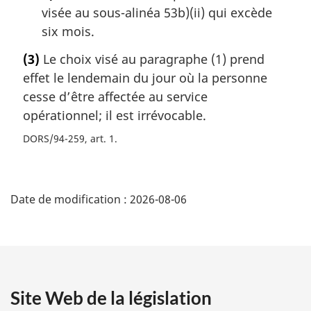
visée au sous-alinéa 53b)(ii) qui excède
six mois.
(3)
Le choix visé au paragraphe (1) prend
effet le lendemain du jour où la personne
cesse d’être affectée au service
opérationnel; il est irrévocable.
DORS/94-259, art. 1
D
Date de modification :
2026-08-06
é
t
a
Site Web de la législation
i