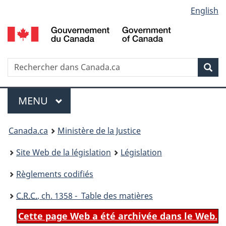
Language
English
Passer
Passer
Passer
au
à
à
selection
contenu
«
la
principal
À
version
propos
HTML
Recherche
R
Rec
de
simplifiée
d
ce
C
Menu
site
MENU
PRINCIPAL
You
Canada.ca
Ministère de la Justice
are
Site Web de la législation
Législation
here:
Règlements codifiés
C.R.C.
, ch. 1358 - Table des matières
Cette page Web a été archivée dans le Web.