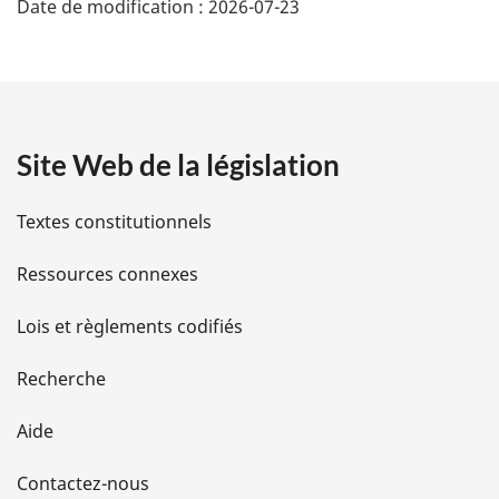
Date de modification :
2026-07-23
é
t
a
Site Web de la législation
i
l
Textes constitutionnels
s
Ressources connexes
d
Lois et règlements codifiés
e
Recherche
l
Aide
a
Contactez-nous