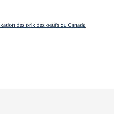
des
des
prix
prix
des
des
ixation des prix des oeufs du Canada
oeufs
oeufs
du
du
Canada
Canada