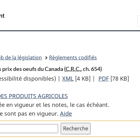
Passer
Passer
Passer
au
à
à
Recherche
contenu
«
la
principal
À
version
propos
HTML
de
simplifiée
ce
b de la législation
Règlements codifiés
site
 prix des oeufs du Canada (
C.R.C.
, ch. 654)
sibilité disponibles) |
XML
Texte
[4 KB]
|
PDF
Texte
[78 KB]
complet
complet
 DES PRODUITS AGRICOLES
:
:
ée en vigueur et les notes, le cas échéant.
Règlement
Règlement
e sont pas en vigueur.
Aide
antidumping
antidumpin
sur
sur
la
la
fixation
fixation