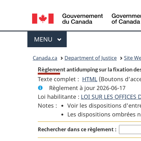
Language
selection
Menu
MENU
PRINCIPAL
You
Canada.ca
Department of Justice
Site We
are
Règlement antidumping sur la fixation des
Texte complet :
HTML
Texte
(Boutons d’acces
here:
Règlement à jour 2026-06-17
complet
Loi habilitante :
LOI SUR LES OFFICES
:
Notes :
Voir les dispositions d'entr
Règlement
Les dispositions ombrées n
antidumping
sur
Rechercher dans ce règlement :
la
fixation