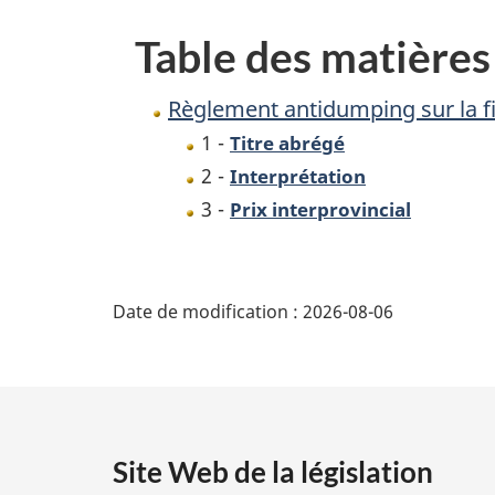
des
Table des matières
prix
des
Règlement antidumping sur la f
oeufs
1 -
Titre abrégé
du
2 -
Interprétation
Canada
3 -
Prix interprovincial
D
Date de modification :
2026-08-06
é
t
a
Site Web de la législation