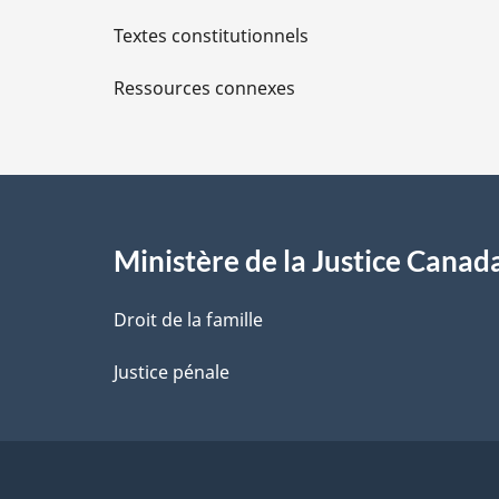
i
Textes constitutionnels
l
Ressources connexes
s
d
e
l
Ministère de la Justice Canad
a
Droit de la famille
p
Justice pénale
a
g