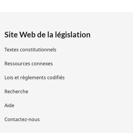
t
a
Site Web de la législation
i
l
Textes constitutionnels
s
Ressources connexes
d
Lois et règlements codifiés
e
Recherche
l
Aide
a
Contactez-nous
p