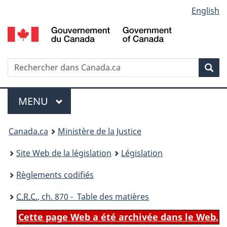
Language
English
Passer
Passer
Passer
au
à
à
selection
contenu
«
la
principal
À
version
propos
HTML
Recherche
R
Rec
de
simplifiée
d
ce
C
Menu
site
MENU
PRINCIPAL
You
Canada.ca
Ministère de la Justice
are
Site Web de la législation
Législation
here:
Règlements codifiés
C.R.C.
, ch. 870 - Table des matières
Cette page Web a été archivée dans le Web.