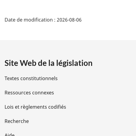
D
Date de modification :
2026-08-06
é
t
a
Site Web de la législation
i
l
Textes constitutionnels
s
Ressources connexes
d
Lois et règlements codifiés
e
Recherche
l
Aide