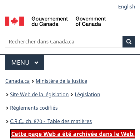
Language
English
Passer
Passer
Passer
au
à
à
selection
contenu
«
la
principal
À
version
propos
HTML
Recherche
R
Rec
de
simplifiée
d
ce
C
Menu
site
MENU
PRINCIPAL
You
Canada.ca
Ministère de la Justice
are
Site Web de la législation
Législation
here:
Règlements codifiés
C.R.C.
, ch. 870 - Table des matières
Cette page Web a été archivée dans le Web.