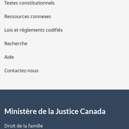
l
Textes constitutionnels
s
Ressources connexes
d
Lois et règlements codifiés
e
Recherche
l
Aide
a
Contactez-nous
p
a
g
Ministère de la Justice Canada
e
Droit de la famille