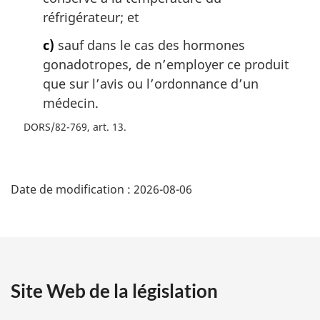
réfrigérateur; et
c)
sauf dans le cas des hormones
gonadotropes, de n’employer ce produit
que sur l’avis ou l’ordonnance d’un
médecin.
DORS/82-769, art. 13
D
Date de modification :
2026-08-06
é
t
a
Site Web de la législation
i