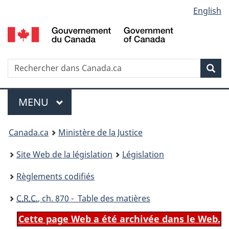
Language
English
Passer
Passer
Passer
au
à
à
selection
contenu
«
la
principal
À
version
propos
HTML
Recherche
R
Rec
de
simplifiée
d
ce
C
Menu
site
MENU
PRINCIPAL
You
Canada.ca
Ministère de la Justice
are
Site Web de la législation
Législation
here:
Règlements codifiés
C.R.C.
, ch. 870 - Table des matières
Cette page Web a été archivée dans le Web.