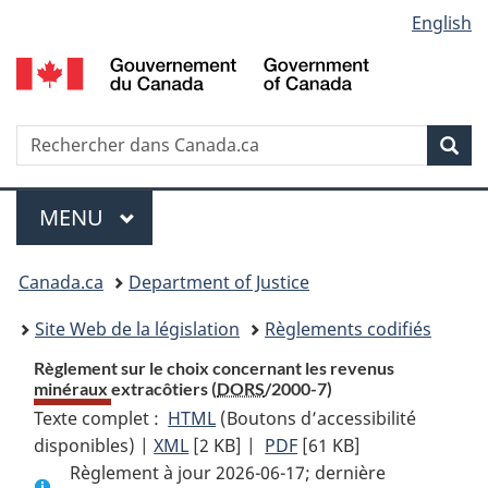
Language
English
Passer
Passer
Passer
au
à
à
selection
contenu
«
la
principal
À
version
propos
HTML
Recherche
R
Rec
de
simplifiée
d
ce
C
Menu
site
MENU
PRINCIPAL
You
Canada.ca
Department of Justice
are
Site Web de la législation
Règlements codifiés
here:
Règlement sur le choix concernant les revenus
minéraux extracôtiers (
DORS
/2000-7)
Texte complet :
HTML
Texte
(Boutons d’accessibilité
disponibles) |
XML
Texte
[2 KB]
complet
|
PDF
Texte
[61 KB]
Règlement à jour 2026-06-17; dernière
complet
:
complet