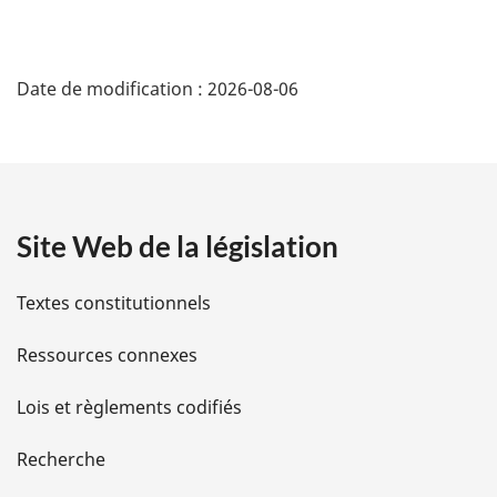
D
Date de modification :
2026-08-06
é
t
a
Site Web de la législation
i
l
Textes constitutionnels
s
Ressources connexes
d
Lois et règlements codifiés
e
Recherche
l