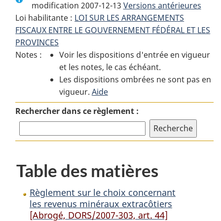
modification 2007-12-13
:
Règlement
Versions antérieures
:
Loi habilitante :
LOI SUR LES ARRANGEMENTS
Règlement
sur
Règlement
FISCAUX ENTRE LE GOUVERNEMENT FÉDÉRAL ET LES
sur
le
sur
PROVINCES
le
choix
le
Notes :
Voir les dispositions d'entrée en vigueur
choix
concernant
choix
et les notes, le cas échéant.
concernant
les
concernant
Les dispositions ombrées ne sont pas en
les
revenus
les
vigueur.
revenus
Aide
minéraux
revenus
minéraux
extracôtiers
minéraux
Rechercher dans ce règlement :
extracôtiers
extracôtiers
Table des matières
Règlement sur le choix concernant
les revenus minéraux extracôtiers
[Abrogé, DORS/2007-303, art. 44]