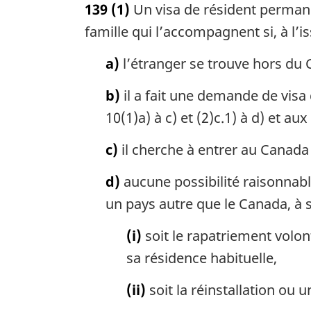
139
(1)
Un visa de résident permane
t
e
famille qui l’accompagnent si, à l’i
m
a
a)
l’étranger se trouve hors du
r
g
b)
il a fait une demande de visa
i
10(1)a) à c) et (2)c.1) à d) et aux
n
a
c)
il cherche à entrer au Canada
l
e
d)
aucune possibilité raisonnabl
:
un pays autre que le Canada, à s
(i)
soit le rapatriement volonta
sa résidence habituelle,
(ii)
soit la réinstallation ou 