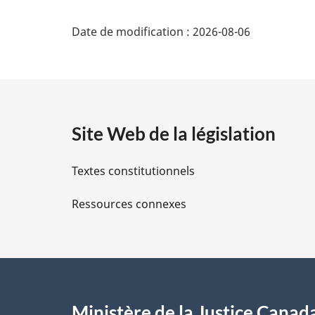
D
n
a
Date de modification :
2026-08-06
é
l
e
t
:
a
Site Web de la législation
i
Textes constitutionnels
l
Ressources connexes
s
d
e
l
Ministère de la Justice Canad