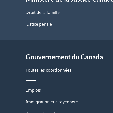
a
Droit de la famille
p
Justice pénale
a
g
Gouvernement du Canada
e
Toutes les coordonnées
Thèmes
Emplois
et
Immigration et citoyenneté
sujets