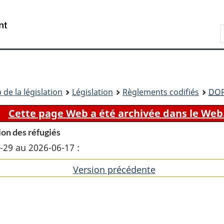
Passer
Passer
Passer
au
à
à
Recherche
contenu
«
la
principal
À
version
propos
HTML
de
simplifiée
ce
 de la législation
Législation
Règlements codifiés
DO
site
Cette page Web a été archivée dans le Web
ion des réfugiés
5-29 au 2026-06-17 :
Version précédente
de
l'article