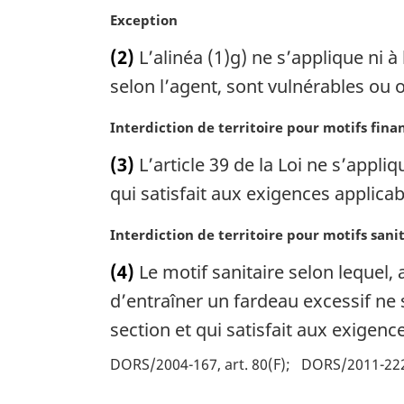
N
Exception
o
(2)
L’alinéa (1)g) ne s’applique ni 
t
e
selon l’agent, sont vulnérables ou 
m
a
N
Interdiction de territoire pour motifs fina
r
o
(3)
L’article 39 de la Loi ne s’appli
g
t
i
e
qui satisfait aux exigences applicab
n
m
a
a
N
Interdiction de territoire pour motifs sani
l
r
o
(4)
Le motif sanitaire selon lequel, 
e
g
t
:
i
e
d’entraîner un fardeau excessif ne 
n
m
section et qui satisfait aux exigenc
a
a
l
r
DORS/2004-167, art. 80(F)
DORS/2011-222,
e
g
:
i