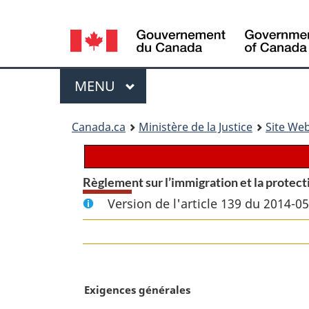
Language
selection
Menu
MENU
PRINCIPAL
You
Canada.ca
Ministère de la Justice
Site Web
are
here:
Règlement sur l’immigration et la protect
Version de l'article 139 du 2014-0
N
Exigences générales
o