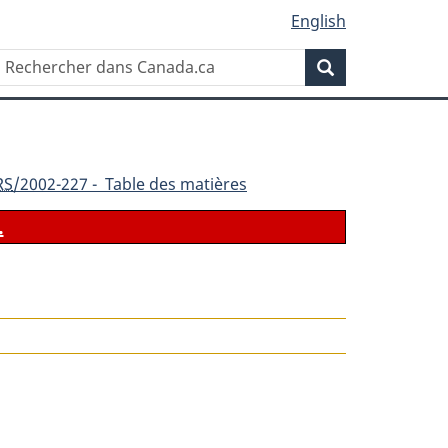
English
Rechercher
Recherche
dans
Canada.ca
RS
/2002-227 - Table des matières
.