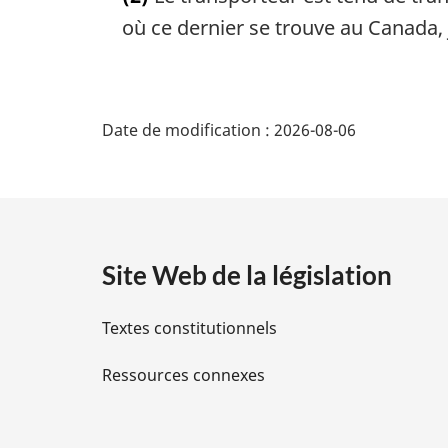
t
e
où ce dernier se trouve au Canada, j
m
a
r
D
g
Date de modification :
2026-08-06
i
é
n
a
t
l
e
a
:
Site Web de la législation
i
Textes constitutionnels
l
Ressources connexes
s
d