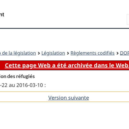
Passer
Passer
Passer
au
à
à
Recherche
contenu
«
la
principal
À
version
propos
HTML
de
simplifiée
ce
 de la législation
Législation
Règlements codifiés
DO
site
Cette page Web a été archivée dans le Web
ion des réfugiés
3-22 au 2016-03-10 :
Version suivante
de
l'article