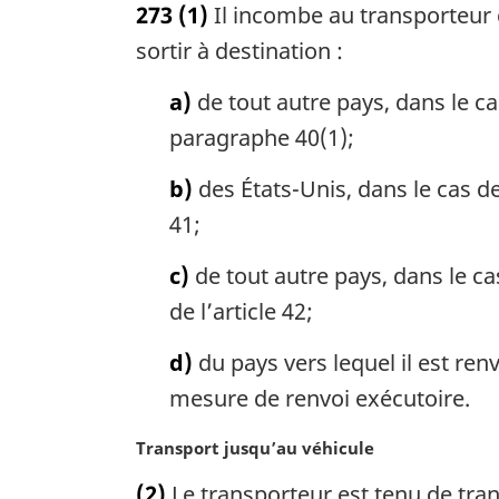
273
(1)
Il incombe au transporteur 
t
e
sortir à destination :
m
a
a)
de tout autre pays, dans le ca
r
paragraphe 40(1);
g
i
b)
des États-Unis, dans le cas de
n
41;
a
l
c)
de tout autre pays, dans le ca
e
:
de l’article 42;
d)
du pays vers lequel il est renv
mesure de renvoi exécutoire.
N
Transport jusqu’au véhicule
o
(2)
Le transporteur est tenu de tran