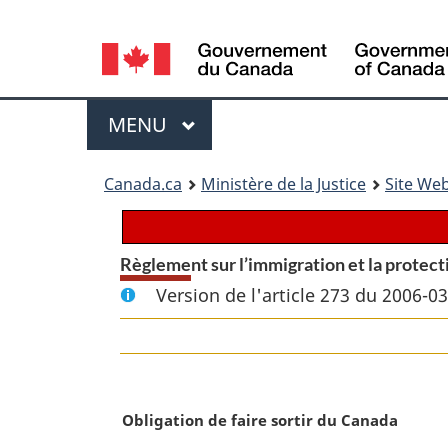
Language
selection
Menu
MENU
PRINCIPAL
You
Canada.ca
Ministère de la Justice
Site Web
are
here:
Règlement sur l’immigration et la protect
Version de l'article 273 du 2006-0
N
Obligation de faire sortir du Canada
o