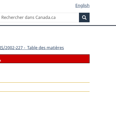
English
Rechercher
Recherche
dans
Canada.ca
RS
/2002-227 - Table des matières
.