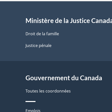
e
l
Ministère de la Justice Canad
a
Droit de la famille
p
Justice pénale
a
g
Gouvernement du Canada
e
Toutes les coordonnées
Thèmes
Emplois