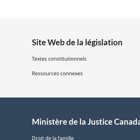
é
t
a
Site Web de la législation
i
Textes constitutionnels
l
Ressources connexes
s
d
e
l
Ministère de la Justice Canad
a
Droit de la famille