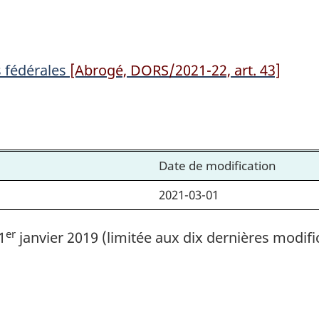
fédérales
fédérales
s fédérales
[Abrogé, DORS/2021-22, art. 43]
Date de modification
2021-03-01
er
1
janvier 2019 (limitée aux dix dernières modifi