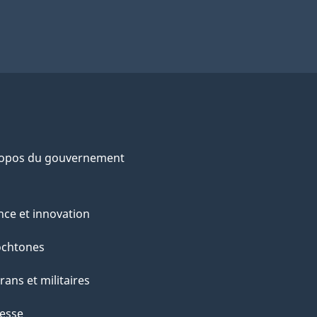
ropos du gouvernement
nce et innovation
ochtones
rans et militaires
esse