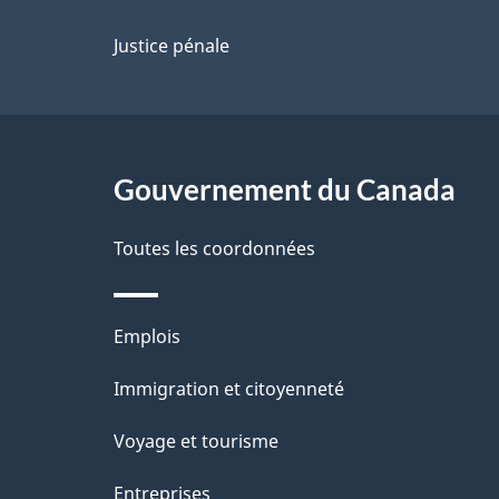
p
Justice pénale
a
g
Gouvernement du Canada
e
Toutes les coordonnées
Thèmes
Emplois
et
Immigration et citoyenneté
sujets
Voyage et tourisme
Entreprises