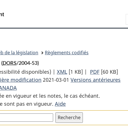
Passer
Passer
Passer
au
à
à
Recherche
contenu
«
la
principal
À
version
propos
HTML
de
simplifiée
ce
b de la législation
Règlements codifiés
site
 (
DORS
/2004-53)
sibilité disponibles) |
XML
Texte
[1 KB]
|
PDF
Texte
[60 KB]
ière modification
2021-03-01
complet
Versions antérieures
complet
CANADA
:
:
ée en vigueur et les notes, le cas échéant.
Tarif
Tarif
e sont pas en vigueur.
Aide
des
des
honoraires
honoraires
—
—
élections
élections