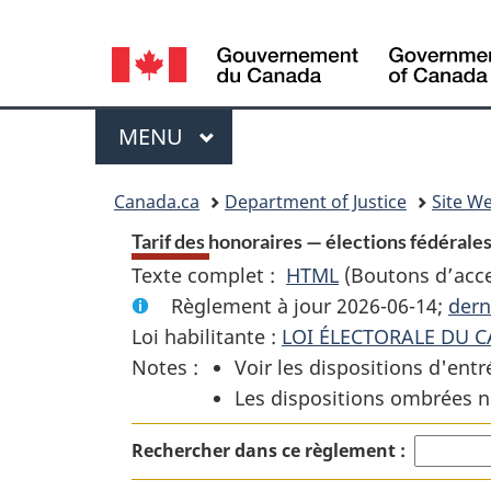
Language
selection
Menu
MENU
PRINCIPAL
You
Canada.ca
Department of Justice
Site We
are
Tarif des honoraires — élections fédérales
Texte complet :
HTML
Texte
(Boutons d’acces
here:
Règlement à jour 2026-06-14;
complet
dern
Loi habilitante :
LOI ÉLECTORALE DU 
:
Notes :
Voir les dispositions d'entr
Tarif
Les dispositions ombrées n
des
honoraires
Rechercher dans ce règlement :
—
élections