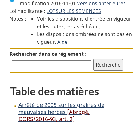
modification 2016-11-01
:
Arrêté
Versions antérieures
:
Loi habilitante :
LOI SUR LES SEMENCES
Arrêté
de
Arrêté
Notes :
Voir les dispositions d'entrée en vigueur
de
2005
de
et les notes, le cas échéant.
2005
sur
2005
Les dispositions ombrées ne sont pas en
sur
les
sur
vigueur.
les
Aide
graines
les
graines
de
graines
Rechercher dans ce règlement :
de
mauvaises
de
mauvaises
herbes
mauvaises
herbes
herbes
Table des matières
Arrêté de 2005 sur les graines de
mauvaises herbes
[Abrogé,
DORS/2016-93, art. 2]