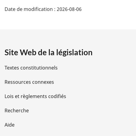
D
Date de modification :
2026-08-06
é
t
a
Site Web de la législation
i
l
Textes constitutionnels
s
Ressources connexes
d
Lois et règlements codifiés
e
Recherche
l
Aide
a