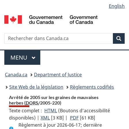
Language
English
Passer
Passer
Passer
au
à
à
selection
contenu
«
la
principal
À
version
propos
HTML
Recherche
R
Rec
de
simplifiée
d
ce
C
Menu
site
MENU
PRINCIPAL
You
Canada.ca
Department of Justice
are
Site Web de la législation
Règlements codifiés
here:
Arrêté de 2005 sur les graines de mauvaises
herbes (
DORS
/2005-220)
Texte complet :
HTML
Texte
(Boutons d’accessibilité
disponibles) |
XML
Texte
[3 KB]
complet
|
PDF
Texte
[61 KB]
Règlement à jour 2026-06-17; dernière
complet
:
complet