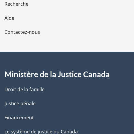
Recherche
l
Aide
a
Contactez-nous
p
a
g
Ministère de la Justice Canada
e
Droit de la famille
Justice pénale
Financement
Le système de justice du Canada