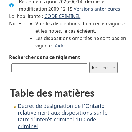
Règlement à jour 2026-06-14; dernière
complet
:
complet
modification 2009-12-15
:
Décret
Versions antérieures
:
Loi habilitante :
CODE CRIMINEL
Décret
de
Décret
Notes :
Voir les dispositions d'entrée en vigueur
de
désignation
de
et les notes, le cas échéant.
désignation
de
désignation
Les dispositions ombrées ne sont pas en
de
l’Ontario
de
vigueur.
l’Ontario
Aide
relativement
l’Ontario
relativement
aux
relativement
Rechercher dans ce règlement :
aux
dispositions
aux
dispositions
sur
dispositions
sur
le
sur
le
taux
le
Table des matières
taux
d’intérêt
taux
d’intérêt
criminel
d’intérêt
criminel
du
criminel
Décret de désignation de l’Ontario
du
Code
du
relativement aux dispositions sur le
taux d’intérêt criminel du Code
Code
criminel
Code
criminel
criminel
criminel