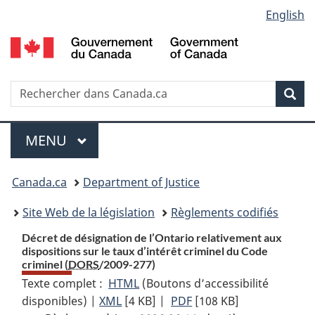
Language
English
Passer
Passer
Passer
au
à
à
selection
contenu
«
la
principal
À
version
propos
HTML
Recherche
R
Rec
de
simplifiée
d
ce
C
Menu
site
MENU
PRINCIPAL
You
Canada.ca
Department of Justice
are
Site Web de la législation
Règlements codifiés
here:
Décret de désignation de l’Ontario relativement aux
dispositions sur le taux d’intérêt criminel du Code
criminel (
DORS
/2009-277)
Texte complet :
HTML
Texte
(Boutons d’accessibilité
disponibles) |
XML
Texte
[4 KB]
complet
|
PDF
Texte
[108 KB]