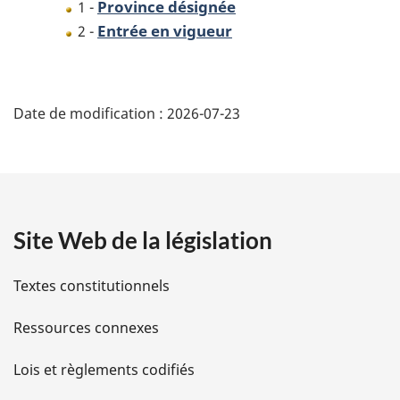
Province désignée
1 -
Entrée en vigueur
2 -
D
Date de modification :
2026-07-23
é
t
a
Site Web de la législation
i
l
Textes constitutionnels
s
Ressources connexes
d
Lois et règlements codifiés
e