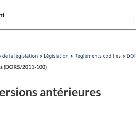
Passer
Passer
Passer
au
à
à
Recherche
contenu
«
la
principal
À
version
propos
HTML
de
simplifiée
ce
 de la législation
Législation
Règlements codifiés
DO
site
res (DORS/2011-100)
ersions antérieures