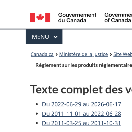
Language
selection
Menu
MENU
PRINCIPAL
You
Canada.ca
Ministère de la Justice
Site Web
are
Règlement sur les produits réglementai
here:
Texte complet des v
Du 2022-06-29 au 2026-06-17
Du 2011-11-01 au 2022-06-28
Du 2011-03-25 au 2011-10-31