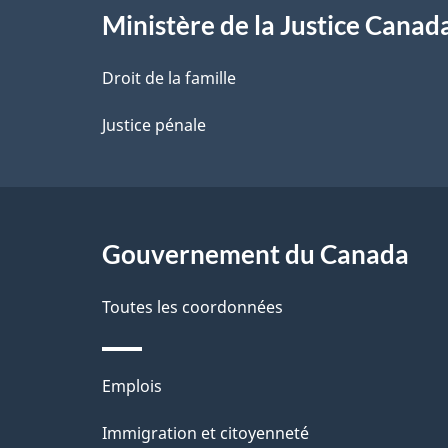
l
Ministère de la Justice Canad
a
Droit de la famille
p
Justice pénale
a
g
Gouvernement du Canada
e
Toutes les coordonnées
Thèmes
Emplois
et
Immigration et citoyenneté