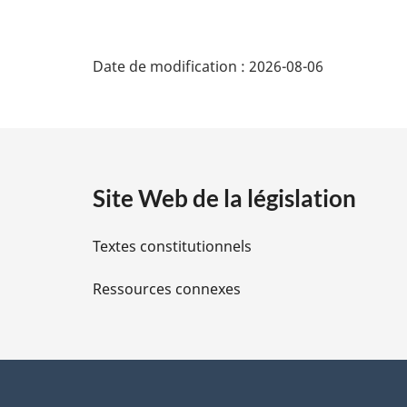
D
Date de modification :
2026-08-06
é
t
a
Site Web de la législation
i
Textes constitutionnels
l
Ressources connexes
s
d
e