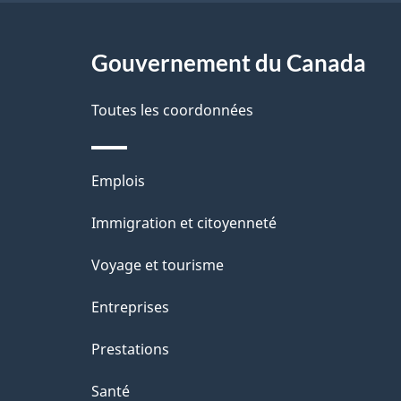
g
Gouvernement du Canada
e
Toutes les coordonnées
Thèmes
Emplois
et
Immigration et citoyenneté
sujets
Voyage et tourisme
Entreprises
Prestations
Santé