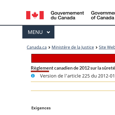
Language
selection
Menu
MENU
PRINCIPAL
You
Canada.ca
Ministère de la Justice
Site Web
are
here:
Règlement canadien de 2012 sur la sûret
Version de l'article 225 du 2012-0
N
Exigences
o