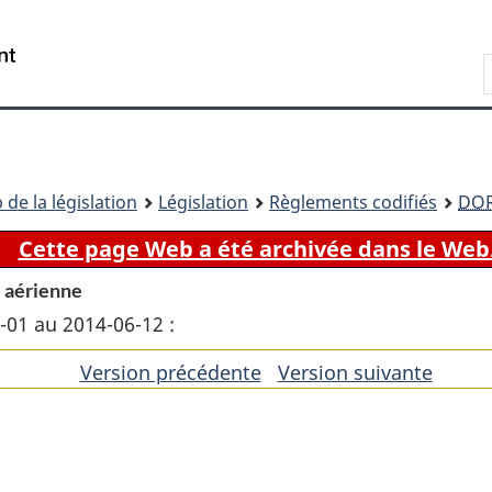
Passer
Passer
Passer
au
à
à
Recherche
contenu
«
la
principal
À
version
propos
HTML
de
simplifiée
ce
 de la législation
Législation
Règlements codifiés
DO
site
Cette page Web a été archivée dans le Web
é aérienne
1-01 au 2014-06-12 :
Version précédente
de
Version suivante
de
l'article
l'artic