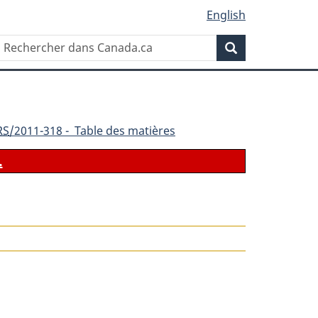
English
Rechercher
Recherche
dans
Canada.ca
RS
/2011-318 - Table des matières
.
le