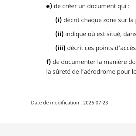
e)
de créer un document qui :
(i)
décrit chaque zone sur la 
(ii)
indique où est situé, dan
(iii)
décrit ces points d’accès
f)
de documenter la manière dont
la sûreté de l’aérodrome pour le
D
Date de modification :
2026-07-23
é
t