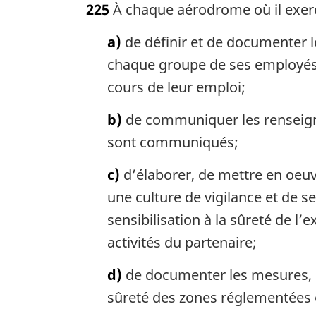
225
À chaque aérodrome où il exerce 
t
e
a)
de définir et de documenter le
m
a
chaque groupe de ses employés 
r
cours de leur emploi;
g
i
b)
de communiquer les renseigne
n
sont communiqués;
a
l
c)
d’élaborer, de mettre en oeu
e
:
une culture de vigilance et de s
sensibilisation à la sûreté de l
activités du partenaire;
d)
de documenter les mesures, la
sûreté des zones réglementées et