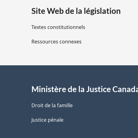
a
Site Web de la législation
i
Textes constitutionnels
l
Ressources connexes
s
d
e
l
Ministère de la Justice Canad
a
Droit de la famille
p
Justice pénale
a