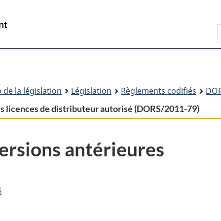
Passer
Passer
Passer
au
à
à
Recherche
contenu
«
la
principal
À
version
propos
HTML
de
simplifiée
ce
 de la législation
Législation
Règlements codifiés
DO
site
des licences de distributeur autorisé (DORS/2011-79)
ersions antérieures
4