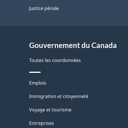
p
Justice pénale
a
g
Gouvernement du Canada
e
Toutes les coordonnées
Thèmes
Emplois
et
Immigration et citoyenneté
sujets
Voyage et tourisme
Entreprises