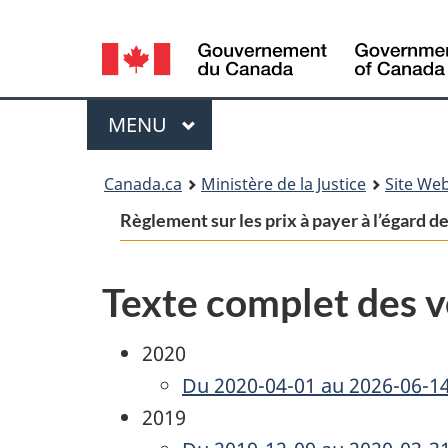
Language
selection
Menu
MENU
PRINCIPAL
You
Canada.ca
Ministère de la Justice
Site Web
are
Règlement sur les prix à payer à l’égard 
here:
Texte complet des v
2020
Du 2020-04-01 au 2026-06-1
2019