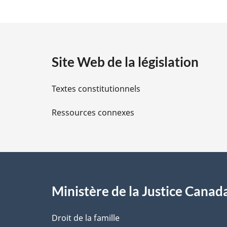
é
t
a
Site Web de la législation
i
Textes constitutionnels
l
Ressources connexes
s
d
e
l
Ministère de la Justice Canad
a
Droit de la famille