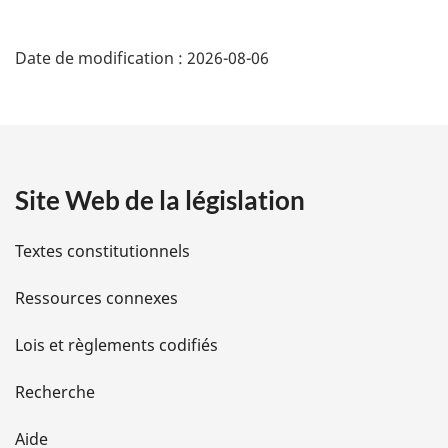
D
Date de modification :
2026-08-06
é
t
a
Site Web de la législation
i
l
Textes constitutionnels
s
Ressources connexes
d
Lois et règlements codifiés
e
Recherche
l
Aide