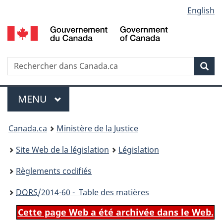
Language
English
Passer
Passer
Passer
au
à
à
selection
contenu
«
la
principal
À
version
propos
HTML
Recherche
R
Rec
de
simplifiée
d
ce
C
Menu
site
MENU
PRINCIPAL
You
Canada.ca
Ministère de la Justice
are
Site Web de la législation
Législation
here:
Règlements codifiés
DORS
/2014-60 - Table des matières
Cette page Web a été archivée dans le Web.