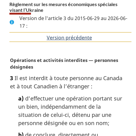
Règlement sur les mesures économiques spéciales
visant l’Ukraine
Version de l'article 3 du 2015-06-29 au 2026-06-
17 :
Version précédente
de
l'article
N
Opérations et activités interdites — personnes
o
désignées
t
3
Il est interdit à toute personne au Canada
e
et à tout Canadien à l’étranger :
m
a
a)
d’effectuer une opération portant sur
r
un bien, indépendamment de la
g
i
situation de celui-ci, détenu par une
n
personne désignée ou en son nom;
a
l
b)
de conclure, directement ou