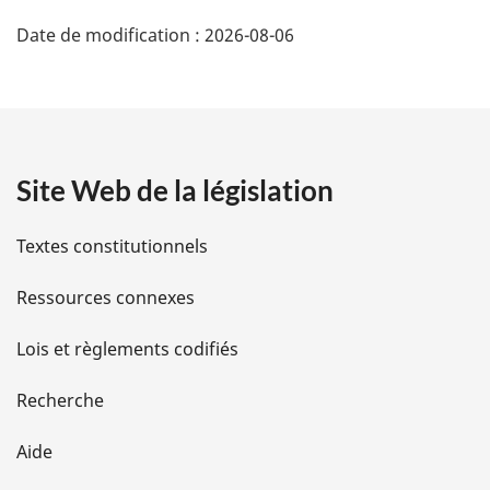
D
Date de modification :
2026-08-06
é
t
a
Site Web de la législation
i
l
Textes constitutionnels
s
Ressources connexes
d
Lois et règlements codifiés
e
Recherche
l
Aide
a