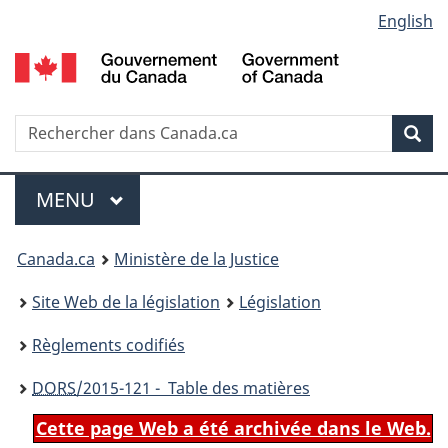
Language
English
Passer
Passer
Passer
au
à
à
selection
contenu
«
la
principal
À
version
propos
HTML
Recherche
R
Rec
de
simplifiée
d
ce
C
Menu
site
MENU
PRINCIPAL
You
Canada.ca
Ministère de la Justice
are
Site Web de la législation
Législation
here:
Règlements codifiés
DORS
/2015-121 - Table des matières
Cette page Web a été archivée dans le Web.