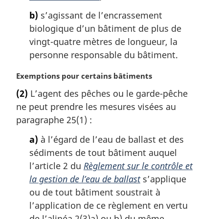
:
b)
s’agissant de l’encrassement
biologique d’un bâtiment de plus de
vingt-quatre mètres de longueur, la
personne responsable du bâtiment.
N
Exemptions pour certains bâtiments
o
(2)
L’agent des pêches ou le garde-pêche
t
ne peut prendre les mesures visées au
e
m
paragraphe 25(1) :
a
a)
à l’égard de l’eau de ballast et des
r
g
sédiments de tout bâtiment auquel
i
l’article 2 du
Règlement sur le contrôle et
n
la gestion de l’eau de ballast
s’applique
a
ou de tout bâtiment soustrait à
l
l’application de ce règlement en vertu
e
:
de l’alinéa 2(3)a) ou b) du même