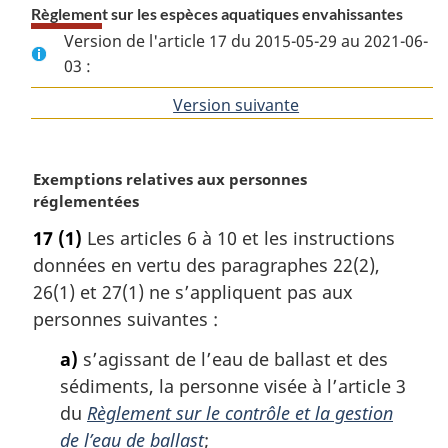
Règlement sur les espèces aquatiques envahissantes
Version de l'article 17 du 2015-05-29 au 2021-06-
03 :
Version suivante
de
l'article
N
Exemptions relatives aux personnes
o
réglementées
t
17
(1)
Les articles 6 à 10 et les instructions
e
données en vertu des paragraphes 22(2),
m
a
26(1) et 27(1) ne s’appliquent pas aux
r
personnes suivantes :
g
i
a)
s’agissant de l’eau de ballast et des
n
sédiments, la personne visée à l’article 3
a
du
Règlement sur le contrôle et la gestion
l
de l’eau de ballast
;
e