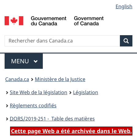
Language
English
Passer
Passer
Passer
au
à
à
selection
contenu
«
la
principal
À
version
propos
HTML
Recherche
R
Rec
de
simplifiée
d
ce
C
Menu
site
MENU
PRINCIPAL
You
Canada.ca
Ministère de la Justice
are
Site Web de la législation
Législation
here:
Règlements codifiés
DORS
/2019-251 - Table des matières
Cette page Web a été archivée dans le Web.