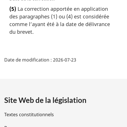
n
o
a
(5)
La correction apportée en application
t
l
des paragraphes (1) ou (4) est considérée
e
e
m
comme l’ayant été à la date de délivrance
:
a
du brevet.
r
g
i
D
n
Date de modification :
2026-07-23
a
é
l
e
t
:
a
Site Web de la législation
i
l
Textes constitutionnels
s