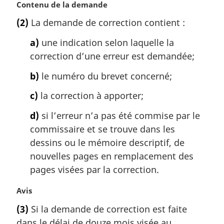
N
Contenu de la demande
o
(2)
La demande de correction contient :
t
e
a)
une indication selon laquelle la
m
correction d’une erreur est demandée;
a
r
b)
le numéro du brevet concerné;
g
i
c)
la correction à apporter;
n
d)
si l’erreur n’a pas été commise par le
a
l
commissaire et se trouve dans les
e
dessins ou le mémoire descriptif, de
:
nouvelles pages en remplacement des
pages visées par la correction.
N
Avis
o
(3)
Si la demande de correction est faite
t
dans le délai de douze mois visée au
e