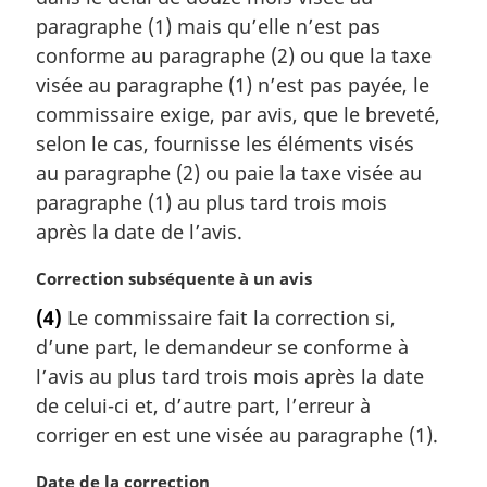
m
paragraphe (1) mais qu’elle n’est pas
a
conforme au paragraphe (2) ou que la taxe
r
visée au paragraphe (1) n’est pas payée, le
g
commissaire exige, par avis, que le breveté,
i
selon le cas, fournisse les éléments visés
n
a
au paragraphe (2) ou paie la taxe visée au
l
paragraphe (1) au plus tard trois mois
e
après la date de l’avis.
:
N
Correction subséquente à un avis
o
(4)
Le commissaire fait la correction si,
t
d’une part, le demandeur se conforme à
e
m
l’avis au plus tard trois mois après la date
a
de celui-ci et, d’autre part, l’erreur à
r
corriger en est une visée au paragraphe (1).
g
i
N
Date de la correction