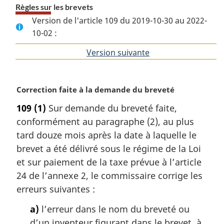
Règles sur les brevets
Version de l'article 109 du 2019-10-30 au 2022-
10-02 :
Version suivante
de
l'article
N
Correction faite à la demande du breveté
o
109
(1)
Sur demande du breveté faite,
t
conformément au paragraphe (2), au plus
e
m
tard douze mois après la date à laquelle le
a
brevet a été délivré sous le régime de la Loi
r
et sur paiement de la taxe prévue à l’article
g
24 de l’annexe 2, le commissaire corrige les
i
erreurs suivantes :
n
a
a)
l’erreur dans le nom du breveté ou
l
d’un inventeur figurant dans le brevet, à
e