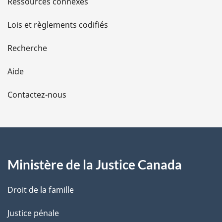
Ressources connexes
d
Lois et règlements codifiés
e
Recherche
l
Aide
a
Contactez-nous
p
a
g
Ministère de la Justice Canada
e
Droit de la famille
Justice pénale