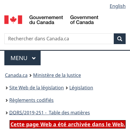
Language
English
Passer
Passer
Passer
au
à
à
selection
contenu
«
la
principal
À
version
propos
HTML
Recherche
R
Rec
de
simplifiée
d
ce
C
Menu
site
MENU
PRINCIPAL
You
Canada.ca
Ministère de la Justice
are
Site Web de la législation
Législation
here:
Règlements codifiés
DORS
/2019-251 - Table des matières
Cette page Web a été archivée dans le Web.