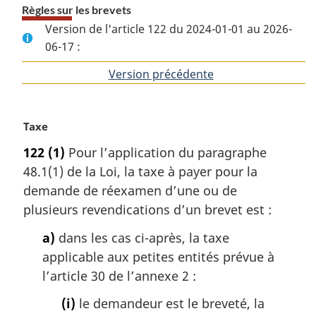
Règles sur les brevets
Version de l'article 122 du 2024-01-01 au 2026-
06-17 :
Version précédente
de
l'article
N
Taxe
o
122
(1)
Pour l’application du paragraphe
t
48.1(1) de la Loi, la taxe à payer pour la
e
m
demande de réexamen d’une ou de
a
plusieurs revendications d’un brevet est :
r
g
a)
dans les cas ci-après, la taxe
i
applicable aux petites entités prévue à
n
l’article 30 de l’annexe 2 :
a
l
(i)
le demandeur est le breveté, la
e