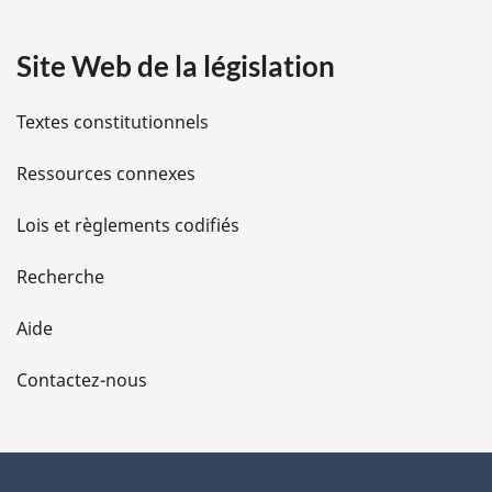
a
Site Web de la législation
i
l
Textes constitutionnels
s
Ressources connexes
d
Lois et règlements codifiés
e
Recherche
l
Aide
a
Contactez-nous
p
a