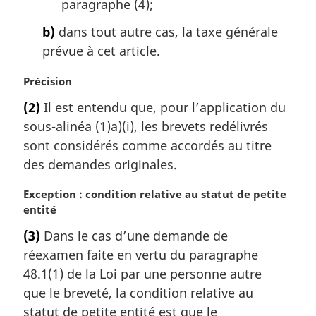
paragraphe (4);
b)
dans tout autre cas, la taxe générale
prévue à cet article.
N
Précision
o
(2)
Il est entendu que, pour l’application du
t
sous-alinéa (1)a)(i), les brevets redélivrés
e
m
sont considérés comme accordés au titre
a
des demandes originales.
r
g
N
Exception : condition relative au statut de petite
i
o
entité
n
t
(3)
Dans le cas d’une demande de
a
e
l
réexamen faite en vertu du paragraphe
m
e
a
48.1(1) de la Loi par une personne autre
:
r
que le breveté, la condition relative au
g
statut de petite entité est que le