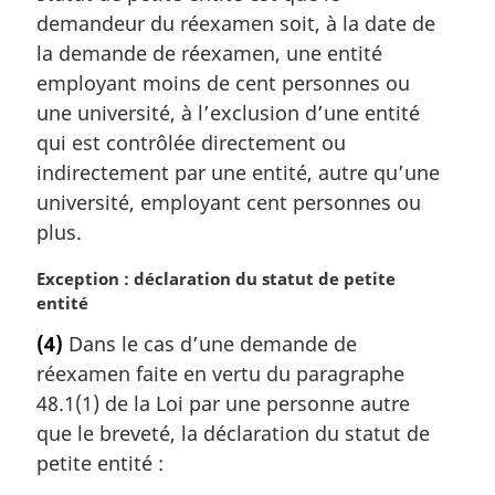
i
demandeur du réexamen soit, à la date de
n
la demande de réexamen, une entité
a
l
employant moins de cent personnes ou
e
une université, à l’exclusion d’une entité
:
qui est contrôlée directement ou
indirectement par une entité, autre qu’une
université, employant cent personnes ou
plus.
N
Exception : déclaration du statut de petite
o
entité
t
(4)
Dans le cas d’une demande de
e
réexamen faite en vertu du paragraphe
m
a
48.1(1) de la Loi par une personne autre
r
que le breveté, la déclaration du statut de
g
petite entité :
i