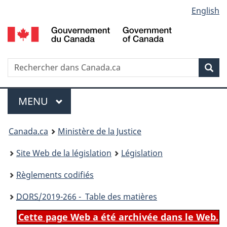
Language
English
Passer
Passer
Passer
au
à
à
selection
contenu
«
la
principal
À
version
propos
HTML
Recherche
R
Rec
de
simplifiée
d
ce
C
Menu
site
MENU
PRINCIPAL
You
Canada.ca
Ministère de la Justice
are
Site Web de la législation
Législation
here:
Règlements codifiés
DORS
/2019-266 - Table des matières
Cette page Web a été archivée dans le Web.