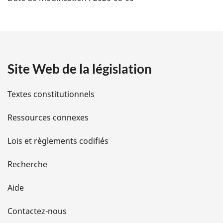
é
t
a
Site Web de la législation
i
l
Textes constitutionnels
s
Ressources connexes
d
Lois et règlements codifiés
e
Recherche
l
Aide
a
Contactez-nous
p