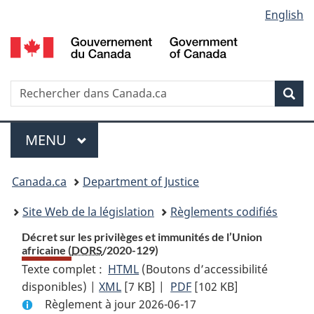
Language
English
Passer
Passer
Passer
au
à
à
selection
contenu
«
la
principal
À
version
propos
HTML
Recherche
R
Rec
de
simplifiée
d
ce
C
Menu
site
MENU
PRINCIPAL
You
Canada.ca
Department of Justice
are
Site Web de la législation
Règlements codifiés
here:
Décret sur les privilèges et immunités de l’Union
africaine (
DORS
/2020-129)
Texte complet :
HTML
Texte
(Boutons d’accessibilité
disponibles) |
XML
Texte
[7 KB]
complet
|
PDF
Texte
[102 KB]
Règlement à jour 2026-06-17
complet
:
complet