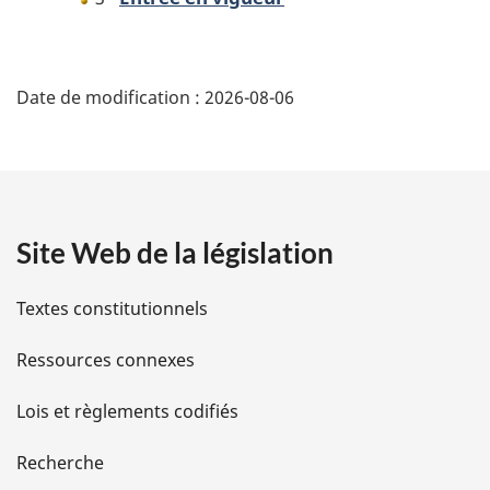
D
Date de modification :
2026-08-06
é
t
a
Site Web de la législation
i
l
Textes constitutionnels
s
Ressources connexes
d
Lois et règlements codifiés
e
Recherche