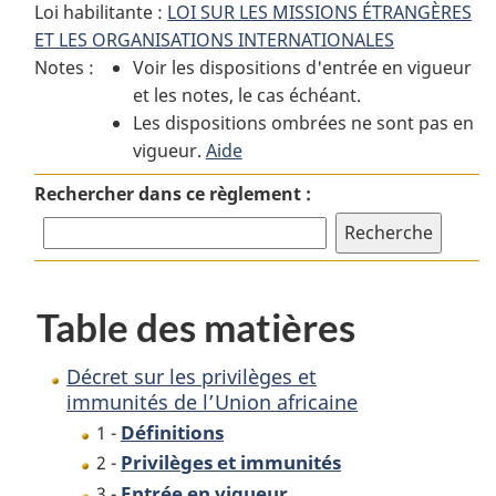
Loi habilitante :
LOI SUR LES MISSIONS ÉTRANGÈRES
:
Décret
:
ET LES ORGANISATIONS INTERNATIONALES
Décret
sur
Décret
Notes :
Voir les dispositions d'entrée en vigueur
sur
les
sur
et les notes, le cas échéant.
les
privilèges
les
Les dispositions ombrées ne sont pas en
privilèges
et
privilèges
vigueur.
et
Aide
immunités
et
immunités
de
immunités
Rechercher dans ce règlement :
de
l’Union
de
l’Union
africaine
l’Union
africaine
africaine
Table des matières
Décret sur les privilèges et
immunités de l’Union africaine
Définitions
1 -
Privilèges et immunités
2 -
Entrée en vigueur
3 -