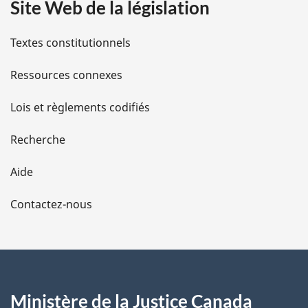
Site Web de la législation
i
l
Textes constitutionnels
s
Ressources connexes
d
Lois et règlements codifiés
e
Recherche
l
Aide
a
Contactez-nous
p
a
g
Ministère de la Justice Canada