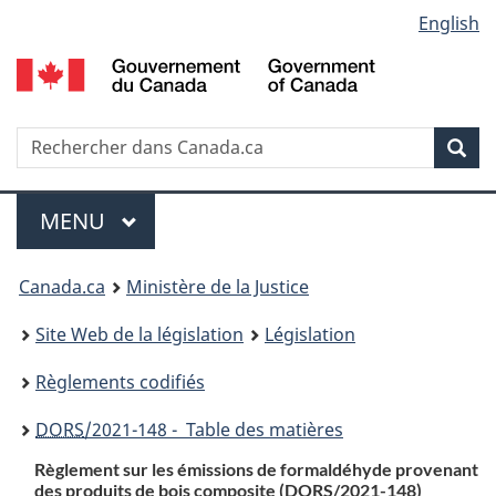
Language
English
Passer
Passer
Passer
au
à
à
selection
contenu
«
la
principal
À
version
propos
HTML
Recherche
R
Rec
de
simplifiée
d
ce
C
Menu
site
MENU
PRINCIPAL
You
Canada.ca
Ministère de la Justice
are
Site Web de la législation
Législation
here:
Règlements codifiés
DORS
/2021-148 - Table des matières
Règlement sur les émissions de formaldéhyde provenant
des produits de bois composite (DORS/2021-148)