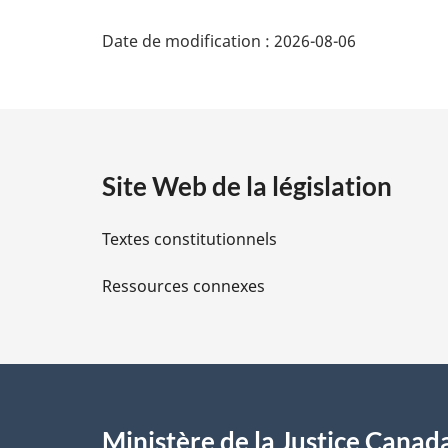
D
Date de modification :
2026-08-06
é
t
a
Site Web de la législation
i
Textes constitutionnels
l
Ressources connexes
s
d
e
l
Ministère de la Justice Canad