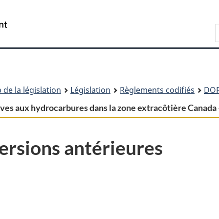
Passer
Passer
Passer
au
à
à
Recherche
contenu
«
la
principal
À
version
propos
HTML
de
simplifiée
ce
 de la législation
Législation
Règlements codifiés
DO
site
tives aux hydrocarbures dans la zone extracôtière Cana
ersions antérieures