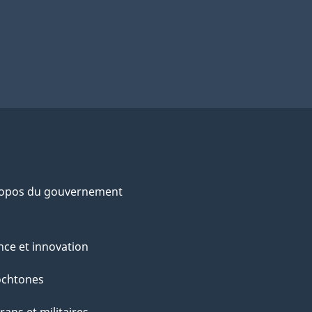
ropos du gouvernement
nce et innovation
ochtones
rans et militaires