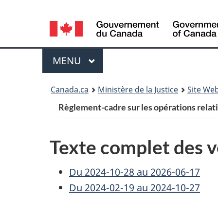
Language
selection
Menu
MENU
PRINCIPAL
You
Canada.ca
Ministère de la Justice
Site Web
are
Règlement-cadre sur les opérations rela
here:
Texte complet des v
Du 2024-10-28 au 2026-06-17
Du 2024-02-19 au 2024-10-27