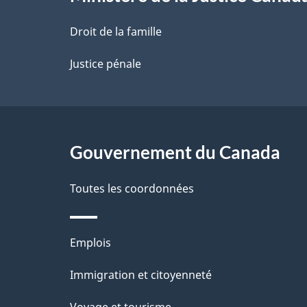
a
Droit de la famille
p
Justice pénale
a
g
Gouvernement du Canada
e
Toutes les coordonnées
Thèmes
Emplois
et
Immigration et citoyenneté
sujets
Voyage et tourisme