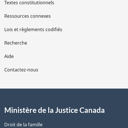
l
Textes constitutionnels
s
Ressources connexes
d
Lois et règlements codifiés
e
Recherche
l
Aide
a
Contactez-nous
p
a
g
Ministère de la Justice Canada
e
Droit de la famille