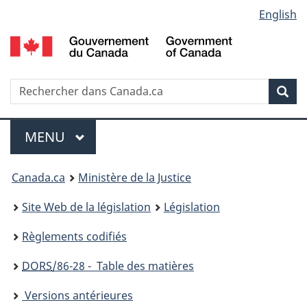
Language
English
Passer
Passer
Passer
au
à
à
selection
contenu
«
la
principal
À
version
propos
HTML
Recherche
R
Rec
de
simplifiée
d
ce
C
Menu
site
MENU
PRINCIPAL
You
Canada.ca
Ministère de la Justice
are
Site Web de la législation
Législation
here:
Règlements codifiés
DORS
/86-28 - Table des matières
Versions antérieures