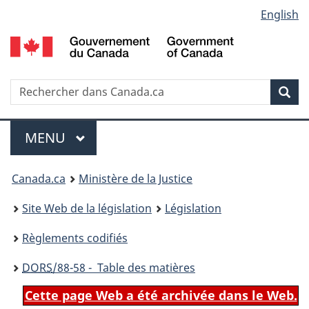
Language
English
Passer
Passer
Passer
au
à
à
selection
contenu
«
la
principal
À
version
propos
HTML
Recherche
R
Rec
de
simplifiée
d
ce
C
Menu
site
MENU
PRINCIPAL
You
Canada.ca
Ministère de la Justice
are
Site Web de la législation
Législation
here:
Règlements codifiés
DORS
/88-58 - Table des matières
Cette page Web a été archivée dans le Web.