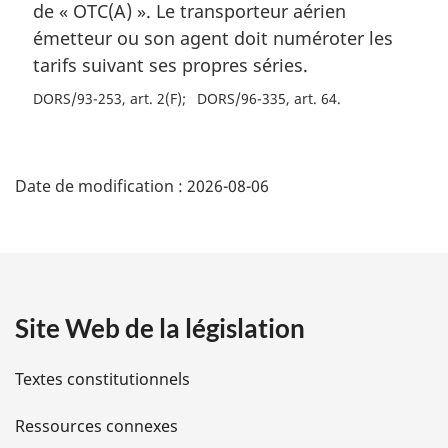
de « OTC(A) ». Le transporteur aérien
émetteur ou son agent doit numéroter les
tarifs suivant ses propres séries.
DORS/93-253, art. 2(F)
DORS/96-335, art. 64
D
Date de modification :
2026-08-06
é
t
a
Site Web de la législation
i
l
Textes constitutionnels
s
Ressources connexes