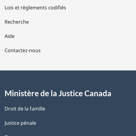
d
Lois et règlements codifiés
e
Recherche
l
Aide
a
Contactez-nous
p
a
g
Ministère de la Justice Canada
e
Droit de la famille
Justice pénale