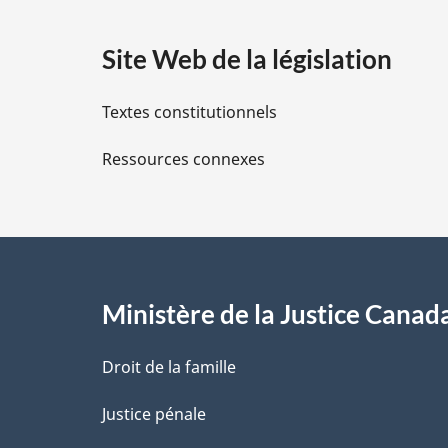
a
Site Web de la législation
i
Textes constitutionnels
l
Ressources connexes
s
d
e
l
Ministère de la Justice Canad
a
Droit de la famille
p
Justice pénale