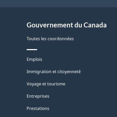
a
g
Gouvernement du Canada
e
Toutes les coordonnées
Thèmes
Emplois
et
Immigration et citoyenneté
sujets
Voyage et tourisme
Entreprises
Prestations