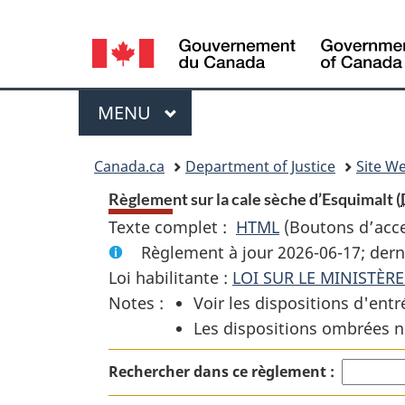
Language
selection
Menu
MENU
PRINCIPAL
You
Canada.ca
Department of Justice
Site We
are
Règlement sur la cale sèche d’Esquimalt (
Texte complet :
HTML
Texte
(Boutons d’acces
here:
Règlement à jour 2026-06-17; dern
complet
Loi habilitante :
LOI SUR LE MINISTÈR
:
Notes :
Voir les dispositions d'entr
Règlement
Les dispositions ombrées n
sur
la
Rechercher dans ce règlement :
cale
sèche