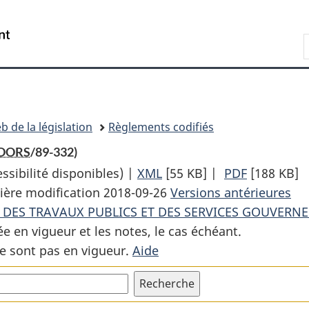
Passer
Passer
Passer
au
à
à
Recherche
contenu
«
la
principal
À
version
propos
HTML
de
simplifiée
ce
b de la législation
Règlements codifiés
site
DORS
/89-332)
sibilité disponibles) |
XML
Texte
[55 KB]
|
PDF
Texte
[188 KB]
ière modification 2018-09-26
complet
Versions antérieures
complet
E DES TRAVAUX PUBLICS ET DES SERVICES GOUVER
:
:
ée en vigueur et les notes, le cas échéant.
Règlement
Règlemen
e sont pas en vigueur.
Aide
sur
sur
la
la
cale
cale
sèche
sèche