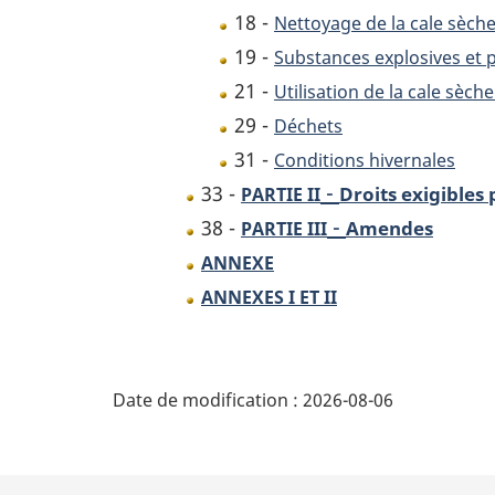
18 -
Nettoyage de la cale sèch
19 -
Substances explosives et p
21 -
Utilisation de la cale sèche
29 -
Déchets
31 -
Conditions hivernales
-
33 -
Droits exigibles p
PARTIE II
-
38 -
Amendes
PARTIE III
ANNEXE
ANNEXES I ET II
D
Date de modification :
2026-08-06
é
t