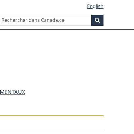
English
Rechercher
Recherche
dans
Canada.ca
NEMENTAUX
t