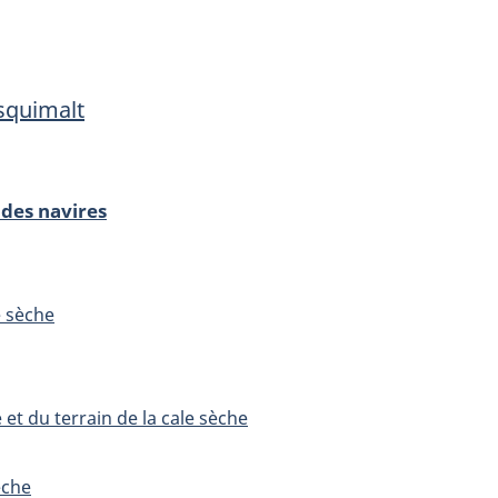
d’Esquimalt
d’Esquima
squimalt
 des navires
 sèche
 et du terrain de la cale sèche
èche