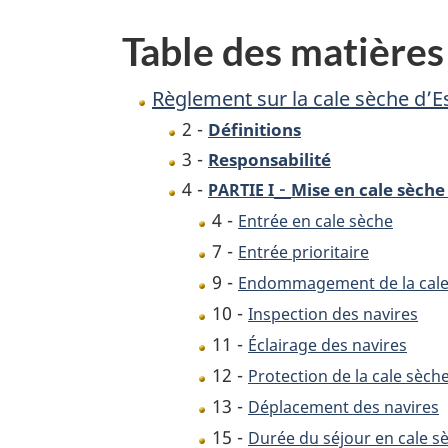
d’Esquimalt
Table des matières
Règlement sur la cale sèche d’E
2 -
Définitions
3 -
Responsabilité
-
4 -
Mise en cale sèche
PARTIE I
4 -
Entrée en cale sèche
7 -
Entrée prioritaire
9 -
Endommagement de la cale
10 -
Inspection des navires
11 -
Éclairage des navires
12 -
Protection de la cale sèche
13 -
Déplacement des navires
15 -
Durée du séjour en cale s